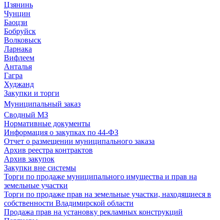
Цзянинь
Чунцин
Баоцзи
Бобруйск
Волковыск
Ларнака
Вифлеем
Анталья
Гагра
Худжанд
Закупки и торги
Муниципальный заказ
Сводный МЗ
Нормативные документы
Информация о закупках по 44-ФЗ
Отчет о размещении муниципального заказа
Архив реестра контрактов
Архив закупок
Закупки вне системы
Торги по продаже муниципального имущества и прав на
земельные участки
Торги по продаже прав на земельные участки, находящиеся в
собственности Владимирской области
Продажа прав на установку рекламных конструкций