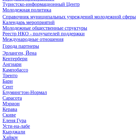
Туристско-информационный Центр
Молодежная политика
Справочник муниципальных учреждений молодежной сферы
Календарь мероприятий
Молодежные общественные структуры
Реестр НКО - получателей поддержки
Международные отношения
Города партнеры
Эрланген, Йена
Кентербери
Ангиари
Кампобассо
Тренто
Бари
Сент
Блумингтон-Нормал
Сарасота
Мэрион
Керава
Скиве
Еленя Гура
Усти-на-лабе
Кырджали
Хайкоу