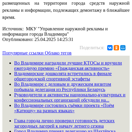
размещенных на территории города средств наружной
рекламы и информации, подлежащих демонтажу в ближайшее
время.
Источник: МКУ "Управление наружной рекламы и
информации города Владимира"
Опубликовано: 25.04.2025 14:25:31
Поделиться:
Популярные ссылки
Облако тегов
Во Владимире наградили лучшие КТОСы и вручили
ежегодную премию «Гражданская активность»
Владимирские дошколята встретились в финале
общегородской спортивной эстафеты
Во Владимире с деловым и дружеским визитом
побывала делегация из Республики Беларусь
Руководители и активисты национально-культурных и
конфессиональных организаций обсудили на...
Во Владимире состоялись съёмки проекта «Поём
«Катюшу» на разных языках»
Глава города лично проверил готовность детских
загородных лагерей к началу летнего сезона
Город Владимир принял делегацию из Шахтёрска