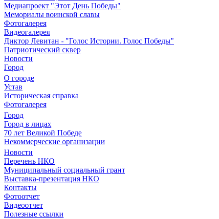
Медиапроект "Этот День Победы"
Мемориалы воинской славы
Фотогалерея
Видеогалерея
Диктор Левитан - "Голос Истории. Голос Победы"
Патриотический сквер
Новости
Город
О городе
Устав
Историческая справка
Фотогалерея
Город
Город в лицах
70 лет Великой Победе
Некоммерческие организации
Новости
Перечень НКО
Муниципальный социальный грант
Выставка-презентация НКО
Контакты
Фотоотчет
Видеоотчет
Полезные ссылки