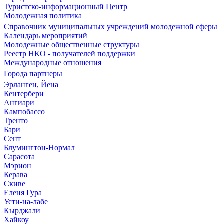
Туристско-информационный Центр
Молодежная политика
Справочник муниципальных учреждений молодежной сферы
Календарь мероприятий
Молодежные общественные структуры
Реестр НКО - получателей поддержки
Международные отношения
Города партнеры
Эрланген, Йена
Кентербери
Ангиари
Кампобассо
Тренто
Бари
Сент
Блумингтон-Нормал
Сарасота
Мэрион
Керава
Скиве
Еленя Гура
Усти-на-лабе
Кырджали
Хайкоу