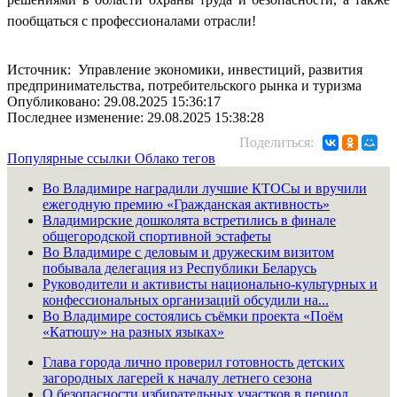
пообщаться с профессионалами отрасли!
Источник: Управление экономики, инвестиций, развития
предпринимательства, потребительского рынка и туризма
Опубликовано: 29.08.2025 15:36:17
Последнее изменение: 29.08.2025 15:38:28
Поделиться:
Популярные ссылки
Облако тегов
Во Владимире наградили лучшие КТОСы и вручили
ежегодную премию «Гражданская активность»
Владимирские дошколята встретились в финале
общегородской спортивной эстафеты
Во Владимире с деловым и дружеским визитом
побывала делегация из Республики Беларусь
Руководители и активисты национально-культурных и
конфессиональных организаций обсудили на...
Во Владимире состоялись съёмки проекта «Поём
«Катюшу» на разных языках»
Глава города лично проверил готовность детских
загородных лагерей к началу летнего сезона
О безопасности избирательных участков в период