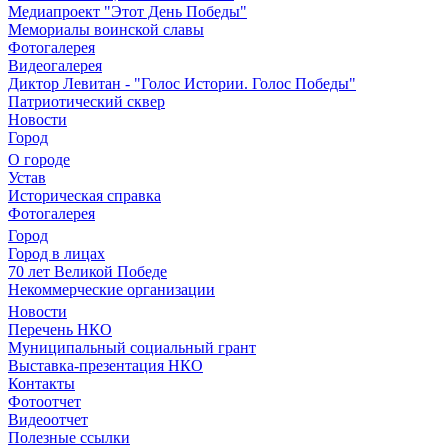
Медиапроект "Этот День Победы"
Мемориалы воинской славы
Фотогалерея
Видеогалерея
Диктор Левитан - "Голос Истории. Голос Победы"
Патриотический сквер
Новости
Город
О городе
Устав
Историческая справка
Фотогалерея
Город
Город в лицах
70 лет Великой Победе
Некоммерческие организации
Новости
Перечень НКО
Муниципальный социальный грант
Выставка-презентация НКО
Контакты
Фотоотчет
Видеоотчет
Полезные ссылки