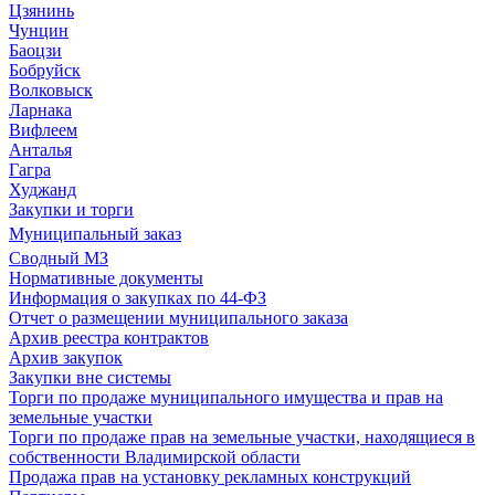
Цзянинь
Чунцин
Баоцзи
Бобруйск
Волковыск
Ларнака
Вифлеем
Анталья
Гагра
Худжанд
Закупки и торги
Муниципальный заказ
Сводный МЗ
Нормативные документы
Информация о закупках по 44-ФЗ
Отчет о размещении муниципального заказа
Архив реестра контрактов
Архив закупок
Закупки вне системы
Торги по продаже муниципального имущества и прав на
земельные участки
Торги по продаже прав на земельные участки, находящиеся в
собственности Владимирской области
Продажа прав на установку рекламных конструкций