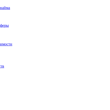
 найма
сферы
жимости
ств