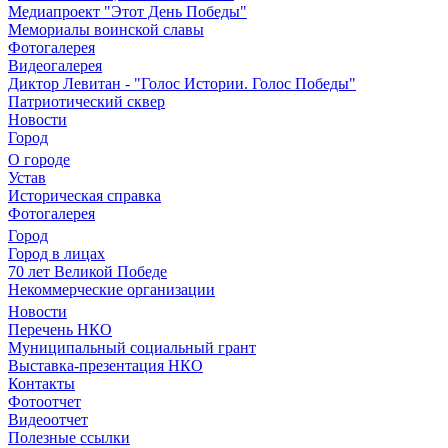
Медиапроект "Этот День Победы"
Мемориалы воинской славы
Фотогалерея
Видеогалерея
Диктор Левитан - "Голос Истории. Голос Победы"
Патриотический сквер
Новости
Город
О городе
Устав
Историческая справка
Фотогалерея
Город
Город в лицах
70 лет Великой Победе
Некоммерческие организации
Новости
Перечень НКО
Муниципальный социальный грант
Выставка-презентация НКО
Контакты
Фотоотчет
Видеоотчет
Полезные ссылки