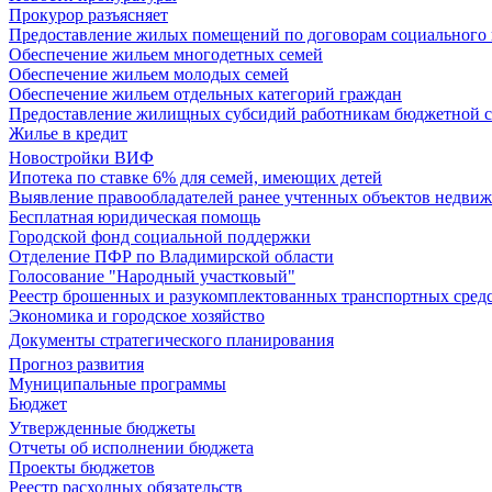
Прокурор разъясняет
Предоставление жилых помещений по договорам социального
Обеспечение жильем многодетных семей
Обеспечение жильем молодых семей
Обеспечение жильем отдельных категорий граждан
Предоставление жилищных субсидий работникам бюджетной 
Жилье в кредит
Новостройки ВИФ
Ипотека по ставке 6% для семей, имеющих детей
Выявление правообладателей ранее учтенных объектов недви
Бесплатная юридическая помощь
Городской фонд социальной поддержки
Отделение ПФР по Владимирской области
Голосование "Народный участковый"
Реестр брошенных и разукомплектованных транспортных сред
Экономика и городское хозяйство
Документы стратегического планирования
Прогноз развития
Муниципальные программы
Бюджет
Утвержденные бюджеты
Отчеты об исполнении бюджета
Проекты бюджетов
Реестр расходных обязательств