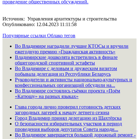
проведение общественных обсуждений.
Источник: Управления архитектуры и строительства
Опубликовано: 12.04.2023 11:11:58
Популярные ссылки
Облако тегов
Во Владимире наградили лучшие КТОСы и вручили
ежегодную премию «Гражданская активность»
Владимирские дошколята встретились в финале
общегородской спортивной эстафеты
Во Владимире с деловым и дружеским визитом
побывала делегация из Республики Беларусь
Руководители и активисты национально-культурных и
конфессиональных организаций обсудили на...
Во Владимире состоялись съёмки проекта «Поём
«Катюшу» на разных языках»
Глава города лично проверил готовность детских
загородных лагерей к началу летнего сезона
Город Владимир принял делегацию из Шахтёрска
О безопасности избирательных участков в период
проведения выборов депутатов Совета народн...
Во Владимире завершается большой дорожный ремонт -