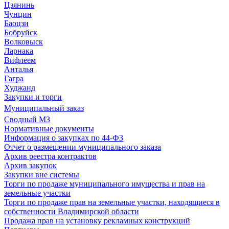
Цзянинь
Чунцин
Баоцзи
Бобруйск
Волковыск
Ларнака
Вифлеем
Анталья
Гагра
Худжанд
Закупки и торги
Муниципальный заказ
Сводный МЗ
Нормативные документы
Информация о закупках по 44-ФЗ
Отчет о размещении муниципального заказа
Архив реестра контрактов
Архив закупок
Закупки вне системы
Торги по продаже муниципального имущества и прав на
земельные участки
Торги по продаже прав на земельные участки, находящиеся в
собственности Владимирской области
Продажа прав на установку рекламных конструкций