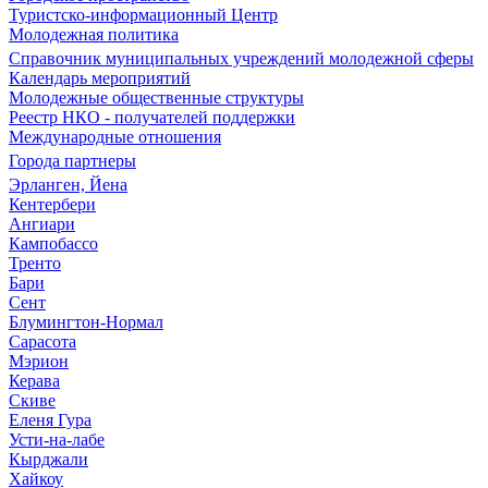
Туристско-информационный Центр
Молодежная политика
Справочник муниципальных учреждений молодежной сферы
Календарь мероприятий
Молодежные общественные структуры
Реестр НКО - получателей поддержки
Международные отношения
Города партнеры
Эрланген, Йена
Кентербери
Ангиари
Кампобассо
Тренто
Бари
Сент
Блумингтон-Нормал
Сарасота
Мэрион
Керава
Скиве
Еленя Гура
Усти-на-лабе
Кырджали
Хайкоу