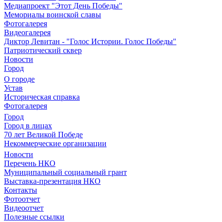
Медиапроект "Этот День Победы"
Мемориалы воинской славы
Фотогалерея
Видеогалерея
Диктор Левитан - "Голос Истории. Голос Победы"
Патриотический сквер
Новости
Город
О городе
Устав
Историческая справка
Фотогалерея
Город
Город в лицах
70 лет Великой Победе
Некоммерческие организации
Новости
Перечень НКО
Муниципальный социальный грант
Выставка-презентация НКО
Контакты
Фотоотчет
Видеоотчет
Полезные ссылки