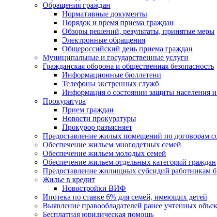
Обращения граждан
Нормативные документы
Порядок и время приема граждан
Обзоры решений, результаты, принятые меры
Электронные обращения
Общероссийский день приема граждан
Муниципальные и государственные услуги
Гражданская оборона и общественная безопасность
Информационные бюллетени
Телефоны экстренных служб
Информация о состоянии защиты населения и
Прокуратура
Прием граждан
Новости прокуратуры
Прокурор разъясняет
Предоставление жилых помещений по договорам с
Обеспечение жильем многодетных семей
Обеспечение жильем молодых семей
Обеспечение жильем отдельных категорий граждан
Предоставление жилищных субсидий работникам 
Жилье в кредит
Новостройки ВИФ
Ипотека по ставке 6% для семей, имеющих детей
Выявление правообладателей ранее учтенных объе
Бесплатная юридическая помощь