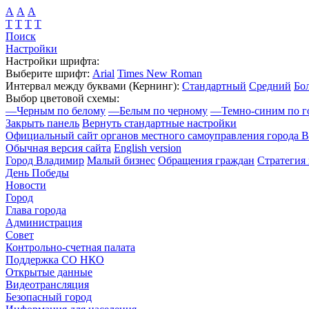
А
А
А
Т
Т
Т
Т
Поиск
Настройки
Настройки шрифта:
Выберите шрифт:
Arial
Times New Roman
Интервал между буквами
(Кернинг)
:
Стандартный
Средний
Бо
Выбор цветовой схемы:
—
Черным по белому
—
Белым по черному
—
Темно-синим по г
Закрыть панель
Вернуть стандартные настройки
Официальный сайт органов местного самоуправления города 
Обычная версия сайта
English version
Город Владимир
Малый бизнес
Обращения граждан
Стратегия 
День Победы
Новости
Город
Глава города
Администрация
Совет
Контрольно-счетная палата
Поддержка СО НКО
Открытые данные
Видеотрансляция
Безопасный город