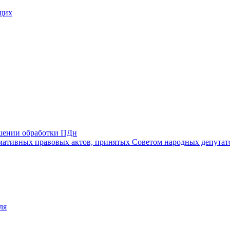
щих
ошении обработки ПДн
ативных правовых актов, принятых Советом народных депутат
ля