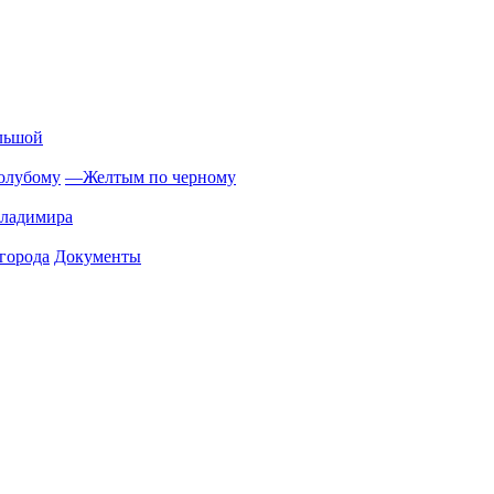
льшой
олубому
—
Желтым по черному
Владимира
города
Документы