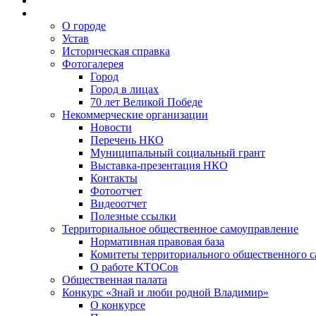
О городе
Устав
Историческая справка
Фотогалерея
Город
Город в лицах
70 лет Великой Победе
Некоммерческие организации
Новости
Перечень НКО
Муниципальный социальный грант
Выставка-презентация НКО
Контакты
Фотоотчет
Видеоотчет
Полезные ссылки
Территориальное общественное самоуправление
Нормативная правовая база
Комитеты территориального общественного 
О работе КТОСов
Общественная палата
Конкурс «Знай и люби родной Владимир»
О конкурсе