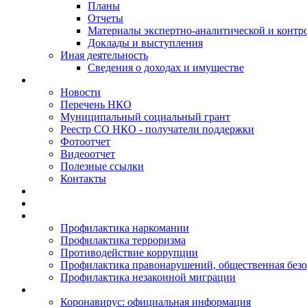
Планы
Отчеты
Материалы экспертно-аналитической и контр
Доклады и выступления
Иная деятельность
Сведения о доходах и имуществе
Новости
Перечень НКО
Муниципальный социальный грант
Реестр СО НКО - получатели поддержки
Фотоотчет
Видеоотчет
Полезные ссылки
Контакты
Профилактика наркомании
Профилактика терроризма
Противодействие коррупции
Профилактика правонарушений, общественная безо
Профилактика незаконной миграции
Коронавирус: официальная информация