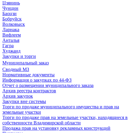
Цзянинь
Чунцин
Баоцзи
Бобруйск
Волковыск
Ларнака
Вифлеем
Анталья
Гагра
Худжанд
Закупки и торги
Муниципальный заказ
Сводный МЗ
Нормативные документы
Информация о закупках по 44-ФЗ
Отчет о размещении муниципального заказа
Архив реестра контрактов
Архив закупок
Закупки вне системы
Торги по продаже муниципального имущества и прав на
земельные участки
Торги по продаже прав на земельные участки, находящиеся в
собственности Владимирской области
Продажа прав на установку рекламных конструкций