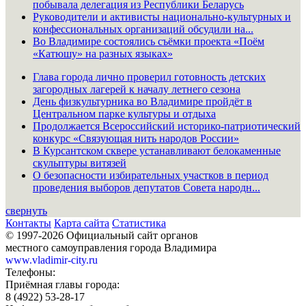
побывала делегация из Республики Беларусь
Руководители и активисты национально-культурных и
конфессиональных организаций обсудили на...
Во Владимире состоялись съёмки проекта «Поём
«Катюшу» на разных языках»
Глава города лично проверил готовность детских
загородных лагерей к началу летнего сезона
День физкультурника во Владимире пройдёт в
Центральном парке культуры и отдыха
Продолжается Всероссийский историко-патриотический
конкурс «Связующая нить народов России»
В Курсантском сквере устанавливают белокаменные
скульптуры витязей
О безопасности избирательных участков в период
проведения выборов депутатов Совета народн...
свернуть
Контакты
Карта сайта
Статистика
© 1997-2026 Официальный сайт органов
местного самоуправления города Владимира
www.vladimir-city.ru
Телефоны:
Приёмная главы города:
8 (4922) 53-28-17