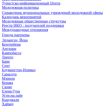
Туристско-информационный Центр
Молодежная политика
Справочник муниципальных учреждений молодежной сферы
Календарь мероприятий
Молодежные общественные структуры
Реестр НКО - получателей поддержки
Международные отношения
Города партнеры
Эрланген, Йена
Кентербери
Ангиари
Кампобассо
Тренто
Бари
Сент
Блумингтон-Нормал
Сарасота
Мэрион
Керава
Скиве
Еленя Гура
Усти-на-лабе
Кырджали
Хайкоу