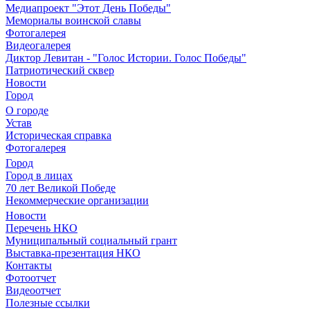
Медиапроект "Этот День Победы"
Мемориалы воинской славы
Фотогалерея
Видеогалерея
Диктор Левитан - "Голос Истории. Голос Победы"
Патриотический сквер
Новости
Город
О городе
Устав
Историческая справка
Фотогалерея
Город
Город в лицах
70 лет Великой Победе
Некоммерческие организации
Новости
Перечень НКО
Муниципальный социальный грант
Выставка-презентация НКО
Контакты
Фотоотчет
Видеоотчет
Полезные ссылки