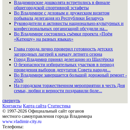
Владимирские дошколята встретились в финале
общегородской спортивной эстафеты
Во Владимире с деловым и дружеским визитом
побывала делегация из Республики Беларусь
Руководители и активисты национально-культурных и
конфессиональных организаций обсудили на...
Во Владимире состоялись съёмки проекта «Поём
«Катюшу» на разных языках»
Глава города лично проверил готовность детских
загородных лагерей к началу летнего сезона
Город Владимир принял делегацию из Шахтёрска
О безопасности избирательных участков в период
проведения выборов депутатов Совета народн...
Во Владимире завершается большой дорожный ремонт -
2026
На городском торжественном мероприятии в честь Дня
семьи, любви и верности поздравили боле...
свернуть
Контакты
Карта сайта
Статистика
© 1997-2026 Официальный сайт органов
местного самоуправления города Владимира
www.vladimir-city.ru
Телефоны: