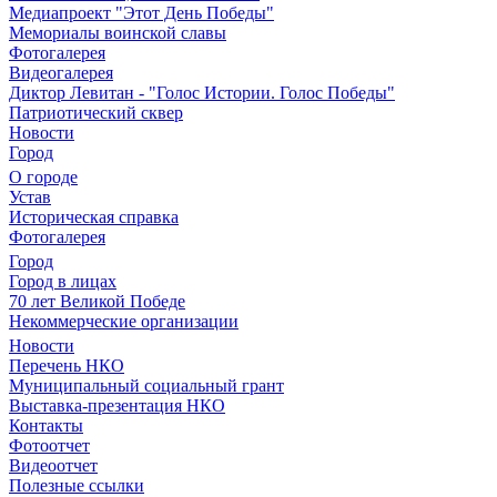
Медиапроект "Этот День Победы"
Мемориалы воинской славы
Фотогалерея
Видеогалерея
Диктор Левитан - "Голос Истории. Голос Победы"
Патриотический сквер
Новости
Город
О городе
Устав
Историческая справка
Фотогалерея
Город
Город в лицах
70 лет Великой Победе
Некоммерческие организации
Новости
Перечень НКО
Муниципальный социальный грант
Выставка-презентация НКО
Контакты
Фотоотчет
Видеоотчет
Полезные ссылки