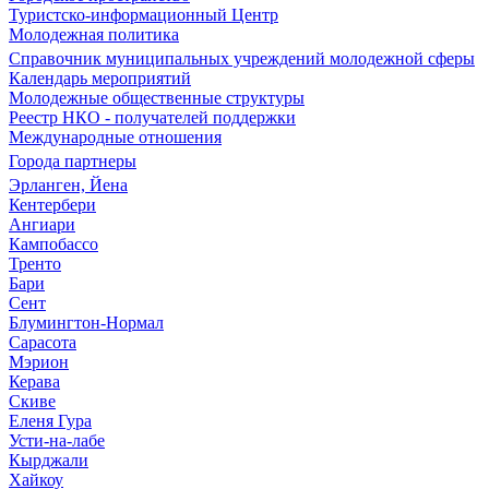
Туристско-информационный Центр
Молодежная политика
Справочник муниципальных учреждений молодежной сферы
Календарь мероприятий
Молодежные общественные структуры
Реестр НКО - получателей поддержки
Международные отношения
Города партнеры
Эрланген, Йена
Кентербери
Ангиари
Кампобассо
Тренто
Бари
Сент
Блумингтон-Нормал
Сарасота
Мэрион
Керава
Скиве
Еленя Гура
Усти-на-лабе
Кырджали
Хайкоу