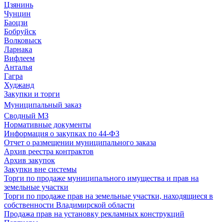
Цзянинь
Чунцин
Баоцзи
Бобруйск
Волковыск
Ларнака
Вифлеем
Анталья
Гагра
Худжанд
Закупки и торги
Муниципальный заказ
Сводный МЗ
Нормативные документы
Информация о закупках по 44-ФЗ
Отчет о размещении муниципального заказа
Архив реестра контрактов
Архив закупок
Закупки вне системы
Торги по продаже муниципального имущества и прав на
земельные участки
Торги по продаже прав на земельные участки, находящиеся в
собственности Владимирской области
Продажа прав на установку рекламных конструкций