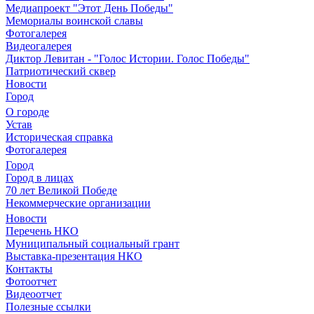
Медиапроект "Этот День Победы"
Мемориалы воинской славы
Фотогалерея
Видеогалерея
Диктор Левитан - "Голос Истории. Голос Победы"
Патриотический сквер
Новости
Город
О городе
Устав
Историческая справка
Фотогалерея
Город
Город в лицах
70 лет Великой Победе
Некоммерческие организации
Новости
Перечень НКО
Муниципальный социальный грант
Выставка-презентация НКО
Контакты
Фотоотчет
Видеоотчет
Полезные ссылки