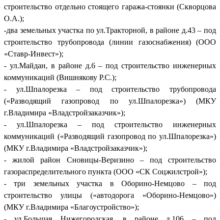
строительство отдельно стоящего гаража-стоянки (Скворцова
О.А.);
-два земельных участка по ул.Тракторной, в районе д.43 – под
строительство трубопровода (линии газоснабжения) (ООО
«Ставр-Инвест»);
- ул.Майдан, в районе д.6 – под строительство инженерных
коммуникаций (Вишнякову Р.С.);
- ул.Шпалорезка – под строительство трубопровода
(«Разводящий газопровод по ул.Шпалорезка») (МКУ
г.Владимира «Владстройзаказчик»);
- ул.Шпалорезка – под строительство инженерных
коммуникаций («Разводящий газопровод по ул.Шпалорезка»)
(МКУ г.Владимира «Владстройзаказчик»);
- жилой район Сновицы-Веризино – под строительство
газораспределительного пункта (ООО «СК Соцжилстрой»);
- три земельных участка в Оборино-Немцово – под
строительство улицы («автодорога «Оборино-Немцово»)
(МКУ г.Владимира «Благоустройство»);
- ул.Большая Нижегородская, в районе д.106 – под