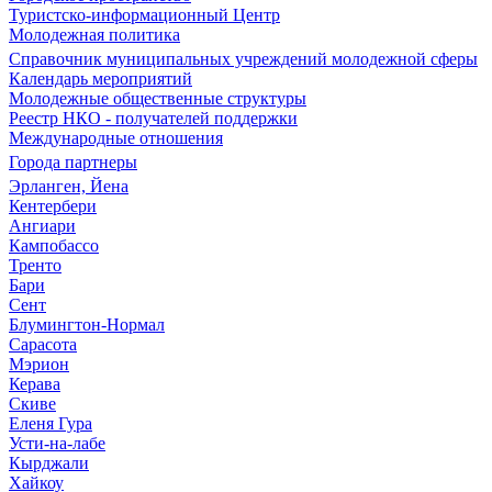
Туристско-информационный Центр
Молодежная политика
Справочник муниципальных учреждений молодежной сферы
Календарь мероприятий
Молодежные общественные структуры
Реестр НКО - получателей поддержки
Международные отношения
Города партнеры
Эрланген, Йена
Кентербери
Ангиари
Кампобассо
Тренто
Бари
Сент
Блумингтон-Нормал
Сарасота
Мэрион
Керава
Скиве
Еленя Гура
Усти-на-лабе
Кырджали
Хайкоу