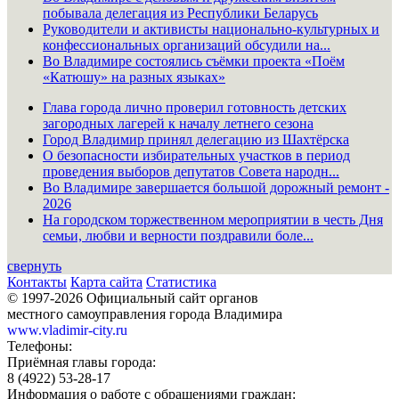
побывала делегация из Республики Беларусь
Руководители и активисты национально-культурных и
конфессиональных организаций обсудили на...
Во Владимире состоялись съёмки проекта «Поём
«Катюшу» на разных языках»
Глава города лично проверил готовность детских
загородных лагерей к началу летнего сезона
Город Владимир принял делегацию из Шахтёрска
О безопасности избирательных участков в период
проведения выборов депутатов Совета народн...
Во Владимире завершается большой дорожный ремонт -
2026
На городском торжественном мероприятии в честь Дня
семьи, любви и верности поздравили боле...
свернуть
Контакты
Карта сайта
Статистика
© 1997-2026 Официальный сайт органов
местного самоуправления города Владимира
www.vladimir-city.ru
Телефоны:
Приёмная главы города:
8 (4922) 53-28-17
Информация о работе с обращениями граждан: