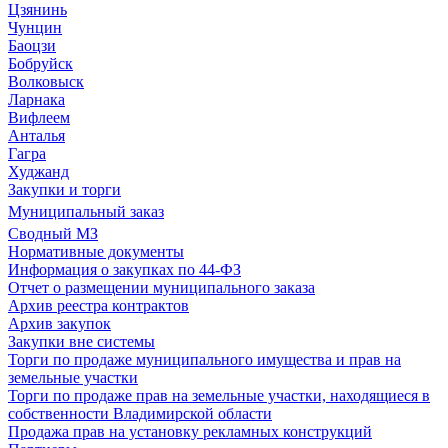
Цзянинь
Чунцин
Баоцзи
Бобруйск
Волковыск
Ларнака
Вифлеем
Анталья
Гагра
Худжанд
Закупки и торги
Муниципальный заказ
Сводный МЗ
Нормативные документы
Информация о закупках по 44-ФЗ
Отчет о размещении муниципального заказа
Архив реестра контрактов
Архив закупок
Закупки вне системы
Торги по продаже муниципального имущества и прав на
земельные участки
Торги по продаже прав на земельные участки, находящиеся в
собственности Владимирской области
Продажа прав на установку рекламных конструкций