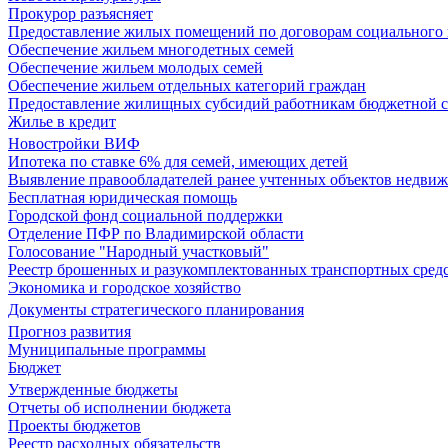
Прокурор разъясняет
Предоставление жилых помещений по договорам социального
Обеспечение жильем многодетных семей
Обеспечение жильем молодых семей
Обеспечение жильем отдельных категорий граждан
Предоставление жилищных субсидий работникам бюджетной 
Жилье в кредит
Новостройки ВИФ
Ипотека по ставке 6% для семей, имеющих детей
Выявление правообладателей ранее учтенных объектов недви
Бесплатная юридическая помощь
Городской фонд социальной поддержки
Отделение ПФР по Владимирской области
Голосование "Народный участковый"
Реестр брошенных и разукомплектованных транспортных сред
Экономика и городское хозяйство
Документы стратегического планирования
Прогноз развития
Муниципальные программы
Бюджет
Утвержденные бюджеты
Отчеты об исполнении бюджета
Проекты бюджетов
Реестр расходных обязательств