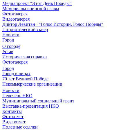
Медиапроект "Этот День Победы"
Мемориалы воинской славы
Фотогалерея
Видеогалерея
Диктор Левитан - "Голос Истории. Голос Победы"
Патриотический сквер
Новости
Город
О городе
Устав
Историческая справка
Фотогалерея
Город
Город в лицах
70 лет Великой Победе
Некоммерческие организации
Новости
Перечень НКО
Муниципальный социальный грант
Выставка-презентация НКО
Контакты
Фотоотчет
Видеоотчет
Полезные ссылки