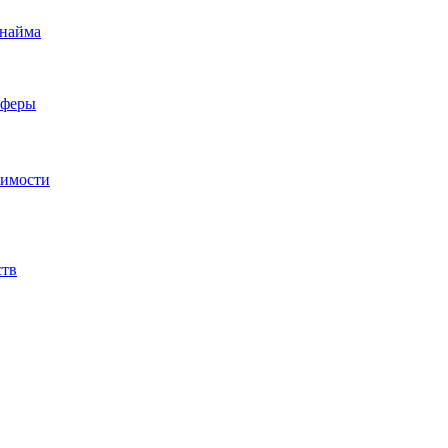
 найма
сферы
жимости
ств