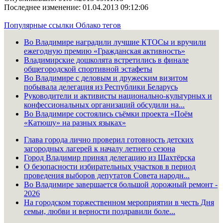
Последнее изменение: 01.04.2013 09:12:06
Популярные ссылки
Облако тегов
Во Владимире наградили лучшие КТОСы и вручили
ежегодную премию «Гражданская активность»
Владимирские дошколята встретились в финале
общегородской спортивной эстафеты
Во Владимире с деловым и дружеским визитом
побывала делегация из Республики Беларусь
Руководители и активисты национально-культурных и
конфессиональных организаций обсудили на...
Во Владимире состоялись съёмки проекта «Поём
«Катюшу» на разных языках»
Глава города лично проверил готовность детских
загородных лагерей к началу летнего сезона
Город Владимир принял делегацию из Шахтёрска
О безопасности избирательных участков в период
проведения выборов депутатов Совета народн...
Во Владимире завершается большой дорожный ремонт -
2026
На городском торжественном мероприятии в честь Дня
семьи, любви и верности поздравили боле...