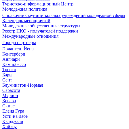
Туристско-информационный Центр
Молодежная политика
Справочник муниципальных учреждений молодежной сферы
Календарь мероприятий
Молодежные общественные структуры
Реестр НКО - получателей поддержки
Международные отношения
Города партнеры
Эрланген, Йена
Кентербери
Ангиари
Кампобассо
Тренто
Бари
Сент
Блумингтон-Нормал
Сарасота
Мэрион
Керава
Скиве
Еленя Гура
Усти-на-лабе
Кырджали
Хайкоу