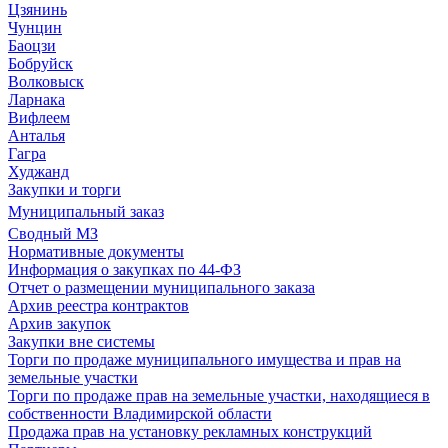
Цзянинь
Чунцин
Баоцзи
Бобруйск
Волковыск
Ларнака
Вифлеем
Анталья
Гагра
Худжанд
Закупки и торги
Муниципальный заказ
Сводный МЗ
Нормативные документы
Информация о закупках по 44-ФЗ
Отчет о размещении муниципального заказа
Архив реестра контрактов
Архив закупок
Закупки вне системы
Торги по продаже муниципального имущества и прав на
земельные участки
Торги по продаже прав на земельные участки, находящиеся в
собственности Владимирской области
Продажа прав на установку рекламных конструкций