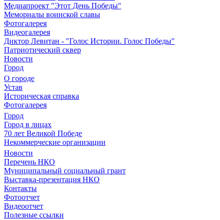
Медиапроект "Этот День Победы"
Мемориалы воинской славы
Фотогалерея
Видеогалерея
Диктор Левитан - "Голос Истории. Голос Победы"
Патриотический сквер
Новости
Город
О городе
Устав
Историческая справка
Фотогалерея
Город
Город в лицах
70 лет Великой Победе
Некоммерческие организации
Новости
Перечень НКО
Муниципальный социальный грант
Выставка-презентация НКО
Контакты
Фотоотчет
Видеоотчет
Полезные ссылки