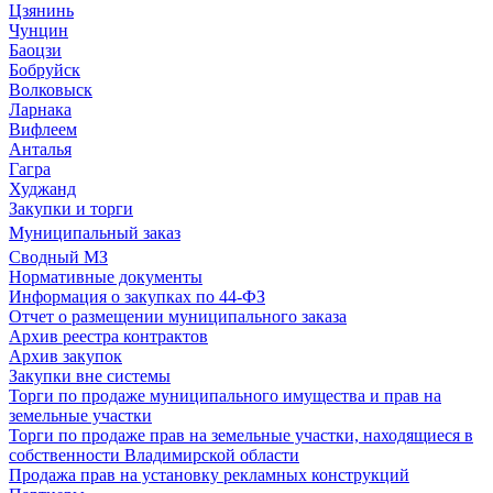
Цзянинь
Чунцин
Баоцзи
Бобруйск
Волковыск
Ларнака
Вифлеем
Анталья
Гагра
Худжанд
Закупки и торги
Муниципальный заказ
Сводный МЗ
Нормативные документы
Информация о закупках по 44-ФЗ
Отчет о размещении муниципального заказа
Архив реестра контрактов
Архив закупок
Закупки вне системы
Торги по продаже муниципального имущества и прав на
земельные участки
Торги по продаже прав на земельные участки, находящиеся в
собственности Владимирской области
Продажа прав на установку рекламных конструкций