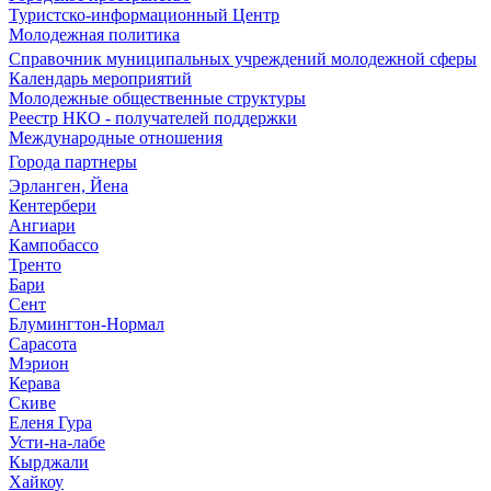
Туристско-информационный Центр
Молодежная политика
Справочник муниципальных учреждений молодежной сферы
Календарь мероприятий
Молодежные общественные структуры
Реестр НКО - получателей поддержки
Международные отношения
Города партнеры
Эрланген, Йена
Кентербери
Ангиари
Кампобассо
Тренто
Бари
Сент
Блумингтон-Нормал
Сарасота
Мэрион
Керава
Скиве
Еленя Гура
Усти-на-лабе
Кырджали
Хайкоу