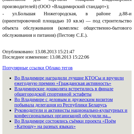
производителей) (ООО «Владимирский стандарт»);
- ул.Большая Нижегородская, в районе д.88-и
(ориентировочной площадью 10 кв.м) — под строительство
объекта обслуживания (комплекс общественно-бытового
обслуживания и питания) (Пестову С.Е.).
Опубликовано: 13.08.2013 15:21:47
Последнее изменение: 13.08.2013 15:22:06
Популярные ссылки
Облако тегов
Во Владимире наградили лучшие КТОСы и вручили
ежегодную премию «Гражданская активность»
Владимирские дошколята встретились в финале
общегородской спортивной эстафеты
Во Владимире с деловым и дружеским визитом
побывала делегация из Республики Беларусь
Руководители и активисты национально-культурных и
конфессиональных организаций обсудили на...
Во Владимире состоялись съёмки проекта «Поём
«Катюшу» на разных языках»