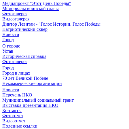
Медиапроект "Этот День Победы"
Мемориалы воинской славы
Фотогалерея
Видеогалерея
Диктор Левитан - "Голос Истории. Голос Победы"
Патриотический сквер
Новости
Город
О городе
Устав
Историческая справка
Фотогалерея
Город
Город в лицах
70 лет Великой Победе
Некоммерческие организации
Новости
Перечень НКО
Муниципальный социальный грант
Выставка-презентация НКО
Контакты
Фотоотчет
Видеоотчет
Полезные ссылки