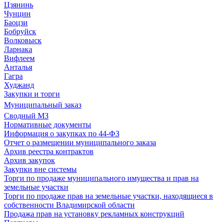
Цзянинь
Чунцин
Баоцзи
Бобруйск
Волковыск
Ларнака
Вифлеем
Анталья
Гагра
Худжанд
Закупки и торги
Муниципальный заказ
Сводный МЗ
Нормативные документы
Информация о закупках по 44-ФЗ
Отчет о размещении муниципального заказа
Архив реестра контрактов
Архив закупок
Закупки вне системы
Торги по продаже муниципального имущества и прав на
земельные участки
Торги по продаже прав на земельные участки, находящиеся в
собственности Владимирской области
Продажа прав на установку рекламных конструкций