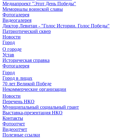
Медиапроект "Этот День Победы"
Мемориалы воинской славы
Фотогалерея
Видеогалерея
Диктор Левитан - "Голос Истории. Голос Победы"
Патриотический сквер
Новости
Город
О городе
Устав
Историческая справка
Фотогалерея
Город
Город в лицах
70 лет Великой Победе
Некоммерческие организации
Новости
Перечень НКО
Муниципальный социальный грант
Выставка-презентация НКО
Контакты
Фотоотчет
Видеоотчет
Полезные ссылки