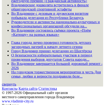
ежегодную премию «Гражданская активность»
Владимирские дошколята встретились в финале
общегородской спортивной эстафеты
Во Владимире с деловым и дружеским визитом
побывала делегация из Республики Беларусь
Руководители и активисты национально-культурных и
конфессиональных организаций обсудили на...
Во Владимире состоялись съёмки проекта «Поём
«Катюшу» на разных языках»
Глава города лично проверил готовность детских
загородных лагерей к началу летнего сезона
Город Владимир принял делегацию из Шахтёрска
О безопасности избирательных участков в период
проведения выборов депутатов Совета народн...
Во Владимире завершается большой дорожный ремонт -
2026
На городском торжественном мероприятии в честь Дня
семьи, любви и верности поздравили боле...
свернуть
Контакты
Карта сайта
Статистика
© 1997-2026 Официальный сайт органов
местного самоуправления города Владимира
www.vladimir-city.ru