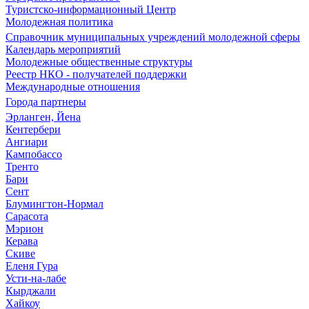
Туристско-информационный Центр
Молодежная политика
Справочник муниципальных учреждений молодежной сферы
Календарь мероприятий
Молодежные общественные структуры
Реестр НКО - получателей поддержки
Международные отношения
Города партнеры
Эрланген, Йена
Кентербери
Ангиари
Кампобассо
Тренто
Бари
Сент
Блумингтон-Нормал
Сарасота
Мэрион
Керава
Скиве
Еленя Гура
Усти-на-лабе
Кырджали
Хайкоу