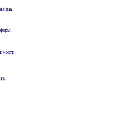
 найма
сферы
жимости
ств