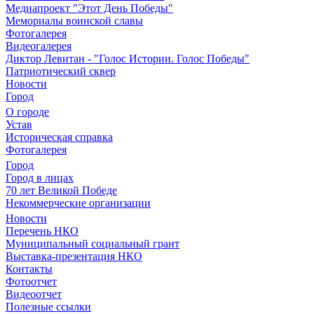
Медиапроект "Этот День Победы"
Мемориалы воинской славы
Фотогалерея
Видеогалерея
Диктор Левитан - "Голос Истории. Голос Победы"
Патриотический сквер
Новости
Город
О городе
Устав
Историческая справка
Фотогалерея
Город
Город в лицах
70 лет Великой Победе
Некоммерческие организации
Новости
Перечень НКО
Муниципальный социальный грант
Выставка-презентация НКО
Контакты
Фотоотчет
Видеоотчет
Полезные ссылки