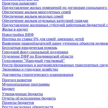
Прокурор разъясняет
Предоставление жилых помещений по договорам социального
Обеспечение жильем многодетных семей
Обеспечение жильем молодых семей
Обеспечение жильем отдельных категорий граждан
Предоставление жилищных субсидий работникам бюджетной 
Жилье в кредит
Новостройки ВИФ
Ипотека по ставке 6% для семей, имеющих детей
Выявление правообладателей ранее учтенных объектов недви
Бесплатная юридическая помощь
Городской фонд социальной поддержки
Отделение ПФР по Владимирской области
Голосование "Народный участковый"
Реестр брошенных и разукомплектованных транспортных сред
Экономика и городское хозяйство
Документы стратегического планирования
Прогноз развития
Муниципальные программы
Бюджет
Утвержденные бюджеты
Отчеты об исполнении бюджета
Проекты бюджетов
Реестр расходных обязательств