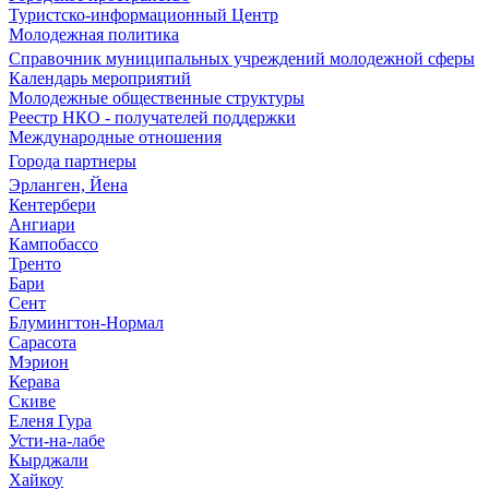
Туристско-информационный Центр
Молодежная политика
Справочник муниципальных учреждений молодежной сферы
Календарь мероприятий
Молодежные общественные структуры
Реестр НКО - получателей поддержки
Международные отношения
Города партнеры
Эрланген, Йена
Кентербери
Ангиари
Кампобассо
Тренто
Бари
Сент
Блумингтон-Нормал
Сарасота
Мэрион
Керава
Скиве
Еленя Гура
Усти-на-лабе
Кырджали
Хайкоу