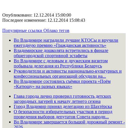
Опубликовано: 12.12.2014 15:00:00
Последнее изменение: 12.12.2014 15:08:43
Популярные ссылки
Облако тегов
Во Владимире наградили лучшие КТОСы и вручили
ежегодную премию «Гражданская активность»
Владимирские дошколята встретились в финале
общегородской спортивной эстафеты
Во Владимире с деловым и дружеским визитом
побывала делегация из Республики Беларусь
Руководители и активисты национально-культурных и
конфессиональных организаций обсудили на...
Во Владимире состоялись съёмки проекта «Поём
«Катюшу» на разных языках»
Глава города лично проверил готовность детских
загородных лагерей к началу летнего сезона
Город Владимир принял делегацию из Шахтёрска
О безопасности избирательных участков в период
проведения выборов депутатов Совета народн...
Во Владимире завершается большой дорожный ремонт -
2026