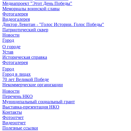
Медиапроект "Этот День Победы"
Мемориалы воинской славы
Фотогалерея
Видеогалерея
Диктор Левитан - "Голос Истории. Голос Победы"
Патриотический сквер
Новости
Город
О городе
Устав
Историческая справка
Фотогалерея
Город
Город в лицах
70 лет Великой Победе
Некоммерческие организации
Новости
Перечень НКО
Муниципальный социальный грант
Выставка-презентация НКО
Контакты
Фотоотчет
Видеоотчет
Полезные ссылки