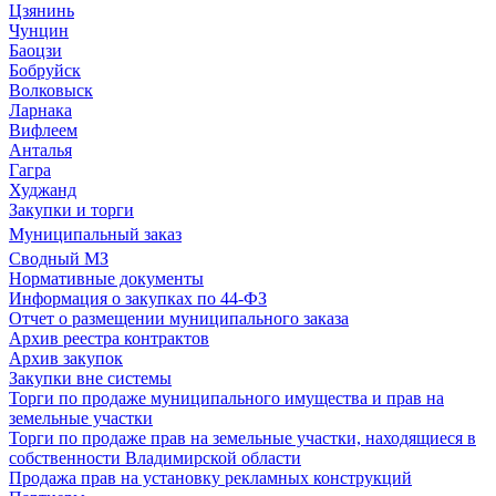
Цзянинь
Чунцин
Баоцзи
Бобруйск
Волковыск
Ларнака
Вифлеем
Анталья
Гагра
Худжанд
Закупки и торги
Муниципальный заказ
Сводный МЗ
Нормативные документы
Информация о закупках по 44-ФЗ
Отчет о размещении муниципального заказа
Архив реестра контрактов
Архив закупок
Закупки вне системы
Торги по продаже муниципального имущества и прав на
земельные участки
Торги по продаже прав на земельные участки, находящиеся в
собственности Владимирской области
Продажа прав на установку рекламных конструкций