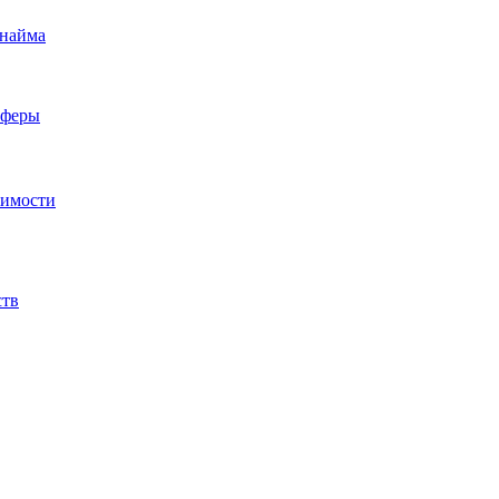
 найма
сферы
жимости
ств