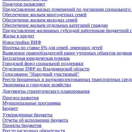
Прокурор разъясняет
Предоставление жилых помещений по договорам социального
Обеспечение жильем многодетных семей
Обеспечение жильем молодых семей
Обеспечение жильем отдельных категорий граждан
Предоставление жилищных субсидий работникам бюджетной 
Жилье в кредит
Новостройки ВИФ
Ипотека по ставке 6% для семей, имеющих детей
Выявление правообладателей ранее учтенных объектов недви
Бесплатная юридическая помощь
Городской фонд социальной поддержки
Отделение ПФР по Владимирской области
Голосование "Народный участковый"
Реестр брошенных и разукомплектованных транспортных сред
Экономика и городское хозяйство
Документы стратегического планирования
Прогноз развития
Муниципальные программы
Бюджет
Утвержденные бюджеты
Отчеты об исполнении бюджета
Проекты бюджетов
Реестр расходных обязательств