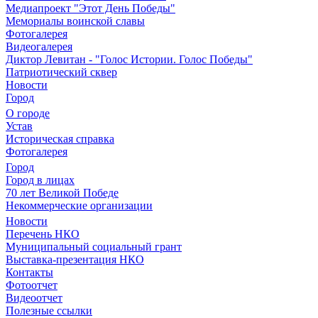
Медиапроект "Этот День Победы"
Мемориалы воинской славы
Фотогалерея
Видеогалерея
Диктор Левитан - "Голос Истории. Голос Победы"
Патриотический сквер
Новости
Город
О городе
Устав
Историческая справка
Фотогалерея
Город
Город в лицах
70 лет Великой Победе
Некоммерческие организации
Новости
Перечень НКО
Муниципальный социальный грант
Выставка-презентация НКО
Контакты
Фотоотчет
Видеоотчет
Полезные ссылки