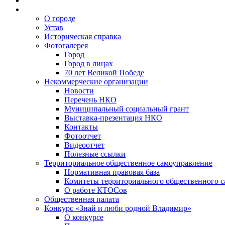
О городе
Устав
Историческая справка
Фотогалерея
Город
Город в лицах
70 лет Великой Победе
Некоммерческие организации
Новости
Перечень НКО
Муниципальный социальный грант
Выставка-презентация НКО
Контакты
Фотоотчет
Видеоотчет
Полезные ссылки
Территориальное общественное самоуправление
Нормативная правовая база
Комитеты территориального общественного 
О работе КТОСов
Общественная палата
Конкурс «Знай и люби родной Владимир»
О конкурсе