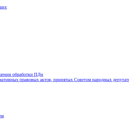
щих
ошении обработки ПДн
ативных правовых актов, принятых Советом народных депутат
ля