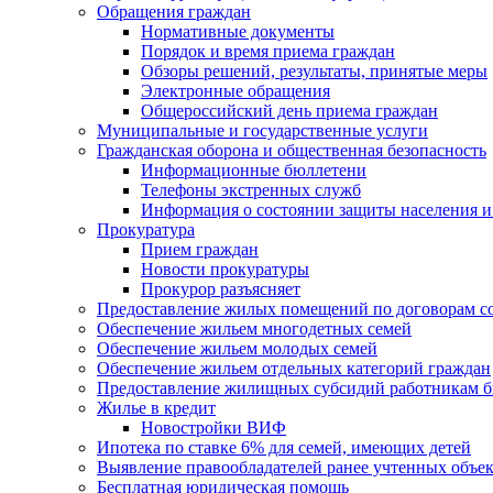
Обращения граждан
Нормативные документы
Порядок и время приема граждан
Обзоры решений, результаты, принятые меры
Электронные обращения
Общероссийский день приема граждан
Муниципальные и государственные услуги
Гражданская оборона и общественная безопасность
Информационные бюллетени
Телефоны экстренных служб
Информация о состоянии защиты населения и
Прокуратура
Прием граждан
Новости прокуратуры
Прокурор разъясняет
Предоставление жилых помещений по договорам с
Обеспечение жильем многодетных семей
Обеспечение жильем молодых семей
Обеспечение жильем отдельных категорий граждан
Предоставление жилищных субсидий работникам 
Жилье в кредит
Новостройки ВИФ
Ипотека по ставке 6% для семей, имеющих детей
Выявление правообладателей ранее учтенных объе
Бесплатная юридическая помощь