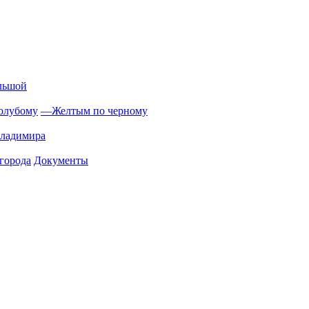
льшой
олубому
—
Желтым по черному
Владимира
города
Документы