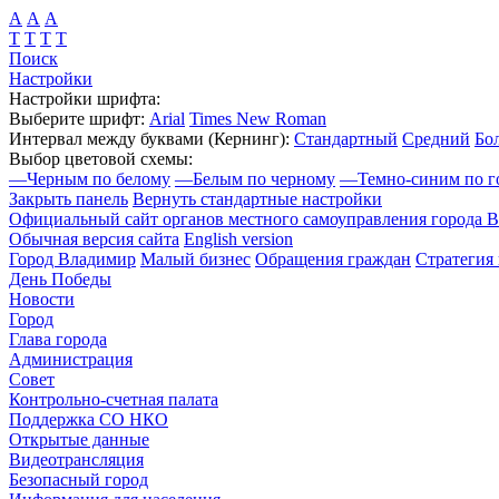
А
А
А
Т
Т
Т
Т
Поиск
Настройки
Настройки шрифта:
Выберите шрифт:
Arial
Times New Roman
Интервал между буквами
(Кернинг)
:
Стандартный
Средний
Бо
Выбор цветовой схемы:
—
Черным по белому
—
Белым по черному
—
Темно-синим по г
Закрыть панель
Вернуть стандартные настройки
Официальный сайт органов местного самоуправления города 
Обычная версия сайта
English version
Город Владимир
Малый бизнес
Обращения граждан
Стратегия 
День Победы
Новости
Город
Глава города
Администрация
Совет
Контрольно-счетная палата
Поддержка СО НКО
Открытые данные
Видеотрансляция
Безопасный город