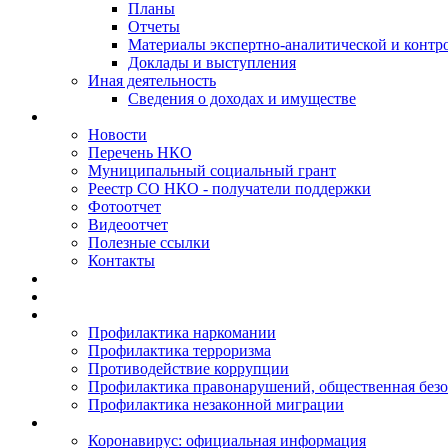
Планы
Отчеты
Материалы экспертно-аналитической и контр
Доклады и выступления
Иная деятельность
Сведения о доходах и имуществе
Новости
Перечень НКО
Муниципальный социальный грант
Реестр СО НКО - получатели поддержки
Фотоотчет
Видеоотчет
Полезные ссылки
Контакты
Профилактика наркомании
Профилактика терроризма
Противодействие коррупции
Профилактика правонарушений, общественная безо
Профилактика незаконной миграции
Коронавирус: официальная информация