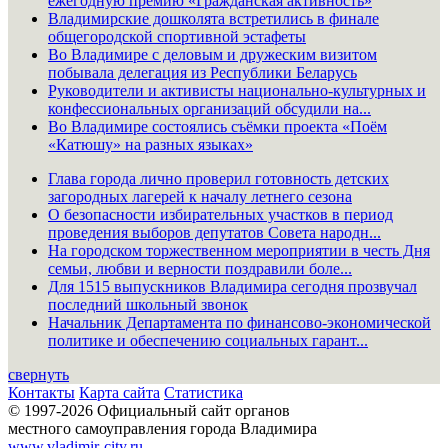
ежегодную премию «Гражданская активность»
Владимирские дошколята встретились в финале
общегородской спортивной эстафеты
Во Владимире с деловым и дружеским визитом
побывала делегация из Республики Беларусь
Руководители и активисты национально-культурных и
конфессиональных организаций обсудили на...
Во Владимире состоялись съёмки проекта «Поём
«Катюшу» на разных языках»
Глава города лично проверил готовность детских
загородных лагерей к началу летнего сезона
О безопасности избирательных участков в период
проведения выборов депутатов Совета народн...
На городском торжественном мероприятии в честь Дня
семьи, любви и верности поздравили боле...
Для 1515 выпускников Владимира сегодня прозвучал
последний школьный звонок
Начальник Департамента по финансово-экономической
политике и обеспечению социальных гарант...
свернуть
Контакты
Карта сайта
Статистика
© 1997-2026 Официальный сайт органов
местного самоуправления города Владимира
www.vladimir-city.ru