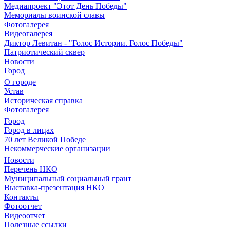
Медиапроект "Этот День Победы"
Мемориалы воинской славы
Фотогалерея
Видеогалерея
Диктор Левитан - "Голос Истории. Голос Победы"
Патриотический сквер
Новости
Город
О городе
Устав
Историческая справка
Фотогалерея
Город
Город в лицах
70 лет Великой Победе
Некоммерческие организации
Новости
Перечень НКО
Муниципальный социальный грант
Выставка-презентация НКО
Контакты
Фотоотчет
Видеоотчет
Полезные ссылки