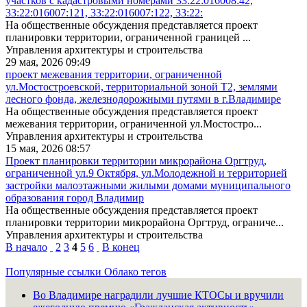
участков с кадастровыми номерами 33:22:016008:42,
33:22:016007:121, 33:22:016007:122, 33:22:
На общественные обсуждения представляется проект
планировки территории, ограниченной границей ...
Управления архитектуры и строительства
29 мая, 2026 09:49
проект межевания территории, ограниченной
ул.Мостостроевской, территориальной зоной Т2, землями
лесного фонда, железнодорожными путями в г.Владимире
На общественные обсуждения представляется проект
межевания территории, ограниченной ул.Мостостро...
Управления архитектуры и строительства
15 мая, 2026 08:57
Проект планировки территории микрорайона Оргтруд,
ограниченной ул.9 Октября, ул.Молодежной и территорией
застройки малоэтажными жилыми домами муниципального
образования город Владимир
На общественные обсуждения представляется проект
планировки территории микрорайона Оргтруд, ограниче...
Управления архитектуры и строительства
В начало
2
3
4
5
6
В конец
Популярные ссылки
Облако тегов
Во Владимире наградили лучшие КТОСы и вручили