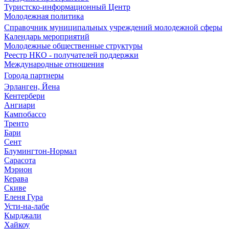
Туристско-информационный Центр
Молодежная политика
Справочник муниципальных учреждений молодежной сферы
Календарь мероприятий
Молодежные общественные структуры
Реестр НКО - получателей поддержки
Международные отношения
Города партнеры
Эрланген, Йена
Кентербери
Ангиари
Кампобассо
Тренто
Бари
Сент
Блумингтон-Нормал
Сарасота
Мэрион
Керава
Скиве
Еленя Гура
Усти-на-лабе
Кырджали
Хайкоу