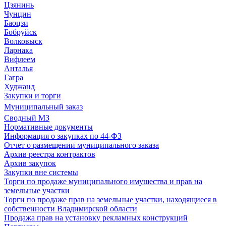
Цзянинь
Чунцин
Баоцзи
Бобруйск
Волковыск
Ларнака
Вифлеем
Анталья
Гагра
Худжанд
Закупки и торги
Муниципальный заказ
Сводный МЗ
Нормативные документы
Информация о закупках по 44-ФЗ
Отчет о размещении муниципального заказа
Архив реестра контрактов
Архив закупок
Закупки вне системы
Торги по продаже муниципального имущества и прав на
земельные участки
Торги по продаже прав на земельные участки, находящиеся в
собственности Владимирской области
Продажа прав на установку рекламных конструкций