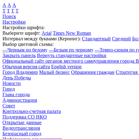
А
А
А
Т
Т
Т
Т
Поиск
Настройки
Настройки шрифта:
Выберите шрифт:
Arial
Times New Roman
Интервал между буквами
(Кернинг)
:
Стандартный
Средний
Бо
Выбор цветовой схемы:
—
Черным по белому
—
Белым по черному
—
Темно-синим по г
Закрыть панель
Вернуть стандартные настройки
Официальный сайт органов местного самоуправления города 
Обычная версия сайта
English version
Город Владимир
Малый бизнес
Обращения граждан
Стратегия 
День Победы
Новости
Город
Глава города
Администрация
Совет
Контрольно-счетная палата
Поддержка СО НКО
Открытые данные
Видеотрансляция
Безопасный город