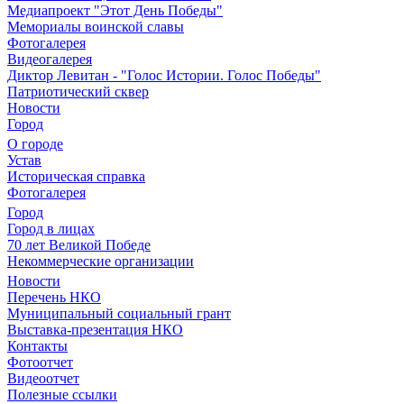
Медиапроект "Этот День Победы"
Мемориалы воинской славы
Фотогалерея
Видеогалерея
Диктор Левитан - "Голос Истории. Голос Победы"
Патриотический сквер
Новости
Город
О городе
Устав
Историческая справка
Фотогалерея
Город
Город в лицах
70 лет Великой Победе
Некоммерческие организации
Новости
Перечень НКО
Муниципальный социальный грант
Выставка-презентация НКО
Контакты
Фотоотчет
Видеоотчет
Полезные ссылки