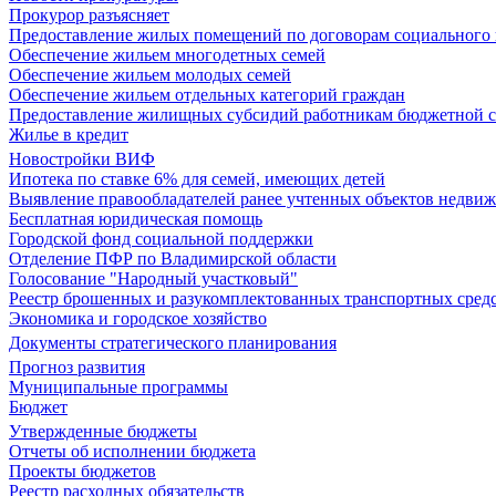
Прокурор разъясняет
Предоставление жилых помещений по договорам социального
Обеспечение жильем многодетных семей
Обеспечение жильем молодых семей
Обеспечение жильем отдельных категорий граждан
Предоставление жилищных субсидий работникам бюджетной 
Жилье в кредит
Новостройки ВИФ
Ипотека по ставке 6% для семей, имеющих детей
Выявление правообладателей ранее учтенных объектов недви
Бесплатная юридическая помощь
Городской фонд социальной поддержки
Отделение ПФР по Владимирской области
Голосование "Народный участковый"
Реестр брошенных и разукомплектованных транспортных сред
Экономика и городское хозяйство
Документы стратегического планирования
Прогноз развития
Муниципальные программы
Бюджет
Утвержденные бюджеты
Отчеты об исполнении бюджета
Проекты бюджетов
Реестр расходных обязательств