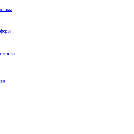
 найма
сферы
жимости
ств