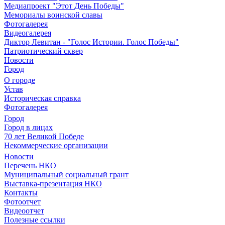
Медиапроект "Этот День Победы"
Мемориалы воинской славы
Фотогалерея
Видеогалерея
Диктор Левитан - "Голос Истории. Голос Победы"
Патриотический сквер
Новости
Город
О городе
Устав
Историческая справка
Фотогалерея
Город
Город в лицах
70 лет Великой Победе
Некоммерческие организации
Новости
Перечень НКО
Муниципальный социальный грант
Выставка-презентация НКО
Контакты
Фотоотчет
Видеоотчет
Полезные ссылки