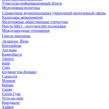
Туристско-информационный Центр
Молодежная политика
Справочник муниципальных учреждений молодежной сферы
Календарь мероприятий
Молодежные общественные структуры
Реестр НКО - получателей поддержки
Международные отношения
Города партнеры
Эрланген, Йена
Кентербери
Ангиари
Кампобассо
Тренто
Бари
Сент
Блумингтон-Нормал
Сарасота
Мэрион
Керава
Скиве
Еленя Гура
Усти-на-лабе
Кырджали
Хайкоу