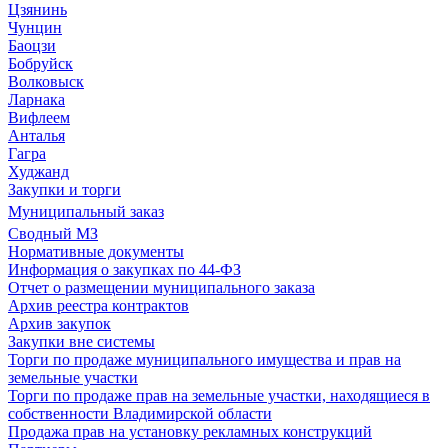
Цзянинь
Чунцин
Баоцзи
Бобруйск
Волковыск
Ларнака
Вифлеем
Анталья
Гагра
Худжанд
Закупки и торги
Муниципальный заказ
Сводный МЗ
Нормативные документы
Информация о закупках по 44-ФЗ
Отчет о размещении муниципального заказа
Архив реестра контрактов
Архив закупок
Закупки вне системы
Торги по продаже муниципального имущества и прав на
земельные участки
Торги по продаже прав на земельные участки, находящиеся в
собственности Владимирской области
Продажа прав на установку рекламных конструкций