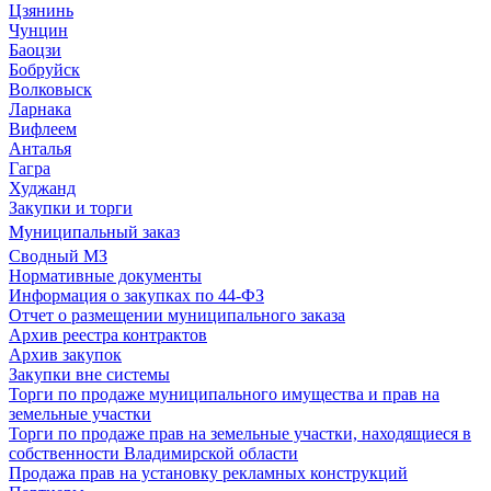
Цзянинь
Чунцин
Баоцзи
Бобруйск
Волковыск
Ларнака
Вифлеем
Анталья
Гагра
Худжанд
Закупки и торги
Муниципальный заказ
Сводный МЗ
Нормативные документы
Информация о закупках по 44-ФЗ
Отчет о размещении муниципального заказа
Архив реестра контрактов
Архив закупок
Закупки вне системы
Торги по продаже муниципального имущества и прав на
земельные участки
Торги по продаже прав на земельные участки, находящиеся в
собственности Владимирской области
Продажа прав на установку рекламных конструкций