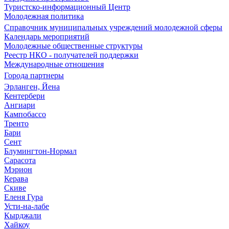
Туристско-информационный Центр
Молодежная политика
Справочник муниципальных учреждений молодежной сферы
Календарь мероприятий
Молодежные общественные структуры
Реестр НКО - получателей поддержки
Международные отношения
Города партнеры
Эрланген, Йена
Кентербери
Ангиари
Кампобассо
Тренто
Бари
Сент
Блумингтон-Нормал
Сарасота
Мэрион
Керава
Скиве
Еленя Гура
Усти-на-лабе
Кырджали
Хайкоу