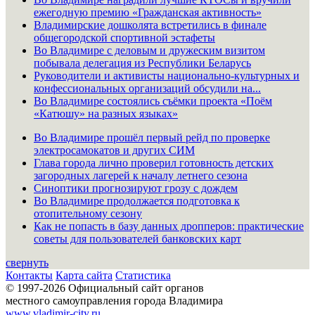
ежегодную премию «Гражданская активность»
Владимирские дошколята встретились в финале
общегородской спортивной эстафеты
Во Владимире с деловым и дружеским визитом
побывала делегация из Республики Беларусь
Руководители и активисты национально-культурных и
конфессиональных организаций обсудили на...
Во Владимире состоялись съёмки проекта «Поём
«Катюшу» на разных языках»
Во Владимире прошёл первый рейд по проверке
электросамокатов и других СИМ
Глава города лично проверил готовность детских
загородных лагерей к началу летнего сезона
Синоптики прогнозируют грозу с дождем
Во Владимире продолжается подготовка к
отопительному сезону
Как не попасть в базу данных дропперов: практические
советы для пользователей банковских карт
свернуть
Контакты
Карта сайта
Статистика
© 1997-2026 Официальный сайт органов
местного самоуправления города Владимира
www.vladimir-city.ru