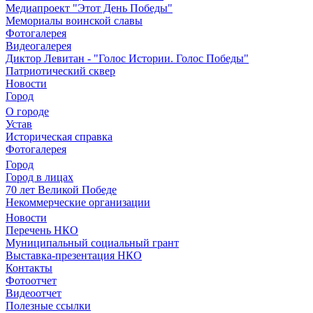
Медиапроект "Этот День Победы"
Мемориалы воинской славы
Фотогалерея
Видеогалерея
Диктор Левитан - "Голос Истории. Голос Победы"
Патриотический сквер
Новости
Город
О городе
Устав
Историческая справка
Фотогалерея
Город
Город в лицах
70 лет Великой Победе
Некоммерческие организации
Новости
Перечень НКО
Муниципальный социальный грант
Выставка-презентация НКО
Контакты
Фотоотчет
Видеоотчет
Полезные ссылки