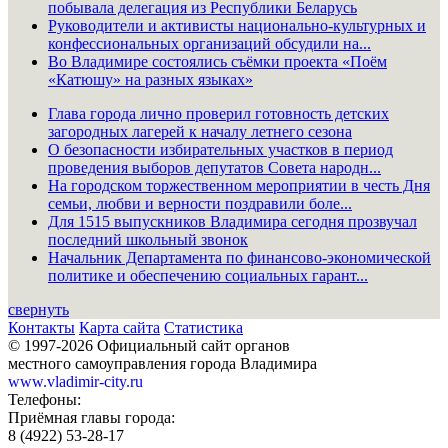
побывала делегация из Республики Беларусь
Руководители и активисты национально-культурных и
конфессиональных организаций обсудили на...
Во Владимире состоялись съёмки проекта «Поём
«Катюшу» на разных языках»
Глава города лично проверил готовность детских
загородных лагерей к началу летнего сезона
О безопасности избирательных участков в период
проведения выборов депутатов Совета народн...
На городском торжественном мероприятии в честь Дня
семьи, любви и верности поздравили боле...
Для 1515 выпускников Владимира сегодня прозвучал
последний школьный звонок
Начальник Департамента по финансово-экономической
политике и обеспечению социальных гарант...
свернуть
Контакты
Карта сайта
Статистика
© 1997-2026 Официальный сайт органов
местного самоуправления города Владимира
www.vladimir-city.ru
Телефоны:
Приёмная главы города:
8 (4922) 53-28-17