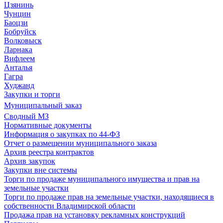
Цзянинь
Чунцин
Баоцзи
Бобруйск
Волковыск
Ларнака
Вифлеем
Анталья
Гагра
Худжанд
Закупки и торги
Муниципальный заказ
Сводный МЗ
Нормативные документы
Информация о закупках по 44-ФЗ
Отчет о размещении муниципального заказа
Архив реестра контрактов
Архив закупок
Закупки вне системы
Торги по продаже муниципального имущества и прав на
земельные участки
Торги по продаже прав на земельные участки, находящиеся в
собственности Владимирской области
Продажа прав на установку рекламных конструкций