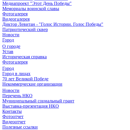
Медиапроект "Этот День Победы"
Мемориалы воинской славы
Фотогалерея
Видеогалерея
Диктор Левитан - "Голос Истории. Голос Победы"
Патриотический сквер
Новости
Город
О городе
Устав
Историческая справка
Фотогалерея
Город
Город в лицах
70 лет Великой Победе
Некоммерческие организации
Новости
Перечень НКО
Муниципальный социальный грант
Выставка-презентация НКО
Контакты
Фотоотчет
Видеоотчет
Полезные ссылки