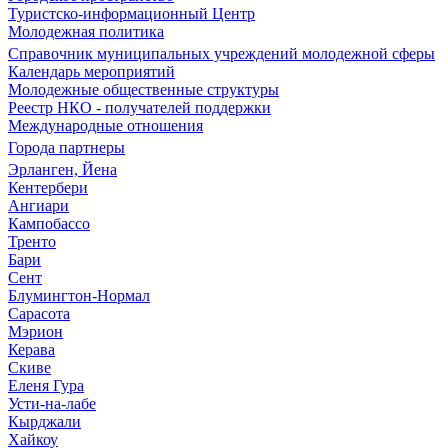
Туристско-информационный Центр
Молодежная политика
Справочник муниципальных учреждений молодежной сферы
Календарь мероприятий
Молодежные общественные структуры
Реестр НКО - получателей поддержки
Международные отношения
Города партнеры
Эрланген, Йена
Кентербери
Ангиари
Кампобассо
Тренто
Бари
Сент
Блумингтон-Нормал
Сарасота
Мэрион
Керава
Скиве
Еленя Гура
Усти-на-лабе
Кырджали
Хайкоу