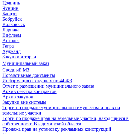
Цзянинь
Чунцин
Баоцзи
Бобруйск
Волковыск
Ларнака
Вифлеем
Анталья
Гагра
Худжанд
Закупки и торги
Муниципальный заказ
Сводный МЗ
Нормативные документы
Информация о закупках по 44-ФЗ
Отчет о размещении муниципального заказа
Архив реестра контрактов
Архив закупок
Закупки вне системы
Торги по продаже муниципального имущества и прав на
земельные участки
Торги по продаже прав на земельные участки, находящиеся в
собственности Владимирской области
Продажа прав на установку рекламных конструкций