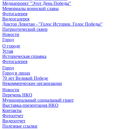
Медиапроект "Этот День Победы"
Мемориалы воинской славы
Фотогалерея
Видеогалерея
Диктор Левитан - "Голос Истории. Голос Победы"
Патриотический сквер
Новости
Город
О городе
Устав
Историческая справка
Фотогалерея
Город
Город в лицах
70 лет Великой Победе
Некоммерческие организации
Новости
Перечень НКО
Муниципальный социальный грант
Выставка-презентация НКО
Контакты
Фотоотчет
Видеоотчет
Полезные ссылки