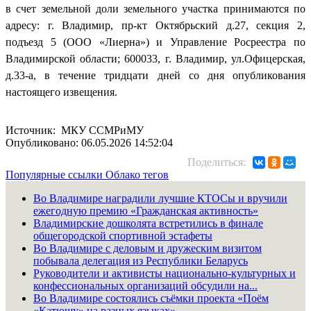
в счет земельной доли земельного участка принимаются по
адресу: г. Владимир, пр-кт Октябрьский д.27, секция 2,
подъезд 5 (ООО «Лиерна») и Управление Росреестра по
Владимирской области; 600033, г. Владимир, ул.Офицерская,
д.33-а, в течение тридцати дней со дня опубликования
настоящего извещения.
Источник: МКУ ССМРиМУ
Опубликовано: 06.05.2026 14:52:04
Поделиться:
Популярные ссылки
Облако тегов
Во Владимире наградили лучшие КТОСы и вручили
ежегодную премию «Гражданская активность»
Владимирские дошколята встретились в финале
общегородской спортивной эстафеты
Во Владимире с деловым и дружеским визитом
побывала делегация из Республики Беларусь
Руководители и активисты национально-культурных и
конфессиональных организаций обсудили на...
Во Владимире состоялись съёмки проекта «Поём
«Катюшу» на разных языках»