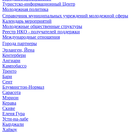
Туристско-информационный Центр
Молодежная политика
Справочник муниципальных учреждений молодежной сферы
Календарь мероприятий
Молодежные общественные структуры
Реестр НКО - получателей поддержки
Международные отношения
Города партнеры
Эрланген, Йена
Кентербери
Ангиари
Кампобассо
Тренто
Бари
Сент
Блумингтон-Нормал
Сарасота
Мэрион
Керава
Скиве
Еленя Гура
Усти-на-лабе
Кырджали
Хайкоу