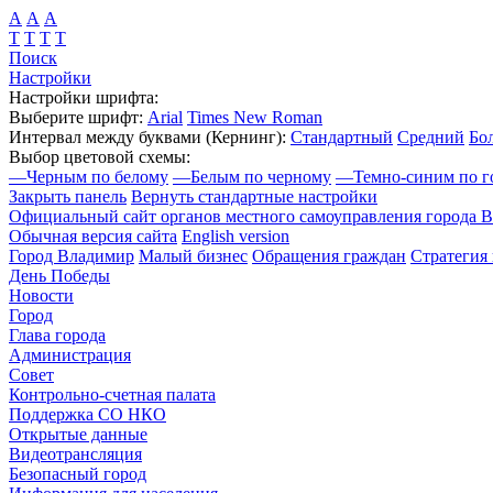
А
А
А
Т
Т
Т
Т
Поиск
Настройки
Настройки шрифта:
Выберите шрифт:
Arial
Times New Roman
Интервал между буквами
(Кернинг)
:
Стандартный
Средний
Бо
Выбор цветовой схемы:
—
Черным по белому
—
Белым по черному
—
Темно-синим по г
Закрыть панель
Вернуть стандартные настройки
Официальный сайт органов местного самоуправления города 
Обычная версия сайта
English version
Город Владимир
Малый бизнес
Обращения граждан
Стратегия 
День Победы
Новости
Город
Глава города
Администрация
Совет
Контрольно-счетная палата
Поддержка СО НКО
Открытые данные
Видеотрансляция
Безопасный город