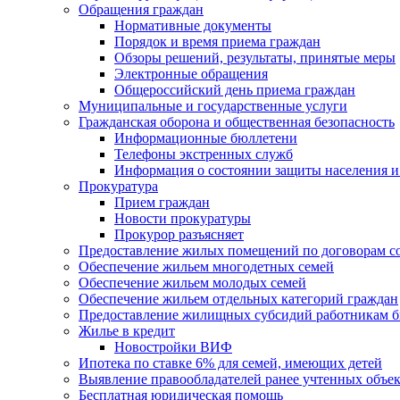
Обращения граждан
Нормативные документы
Порядок и время приема граждан
Обзоры решений, результаты, принятые меры
Электронные обращения
Общероссийский день приема граждан
Муниципальные и государственные услуги
Гражданская оборона и общественная безопасность
Информационные бюллетени
Телефоны экстренных служб
Информация о состоянии защиты населения и
Прокуратура
Прием граждан
Новости прокуратуры
Прокурор разъясняет
Предоставление жилых помещений по договорам с
Обеспечение жильем многодетных семей
Обеспечение жильем молодых семей
Обеспечение жильем отдельных категорий граждан
Предоставление жилищных субсидий работникам 
Жилье в кредит
Новостройки ВИФ
Ипотека по ставке 6% для семей, имеющих детей
Выявление правообладателей ранее учтенных объе
Бесплатная юридическая помощь