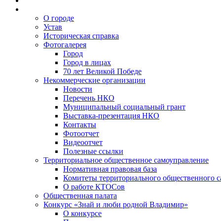
О городе
Устав
Историческая справка
Фотогалерея
Город
Город в лицах
70 лет Великой Победе
Некоммерческие организации
Новости
Перечень НКО
Муниципальный социальный грант
Выставка-презентация НКО
Контакты
Фотоотчет
Видеоотчет
Полезные ссылки
Территориальное общественное самоуправление
Нормативная правовая база
Комитеты территориального общественного 
О работе КТОСов
Общественная палата
Конкурс «Знай и люби родной Владимир»
О конкурсе