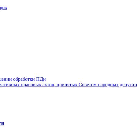
щих
ошении обработки ПДн
ативных правовых актов, принятых Советом народных депутат
ля