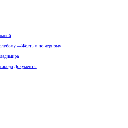
льшой
олубому
—
Желтым по черному
Владимира
города
Документы