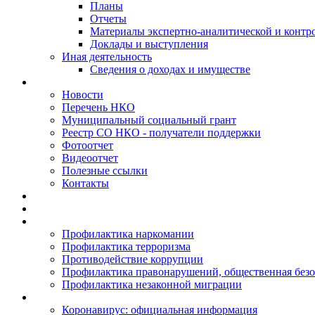
Планы
Отчеты
Материалы экспертно-аналитической и контр
Доклады и выступления
Иная деятельность
Сведения о доходах и имуществе
Новости
Перечень НКО
Муниципальный социальный грант
Реестр СО НКО - получатели поддержки
Фотоотчет
Видеоотчет
Полезные ссылки
Контакты
Профилактика наркомании
Профилактика терроризма
Противодействие коррупции
Профилактика правонарушений, общественная безо
Профилактика незаконной миграции
Коронавирус: официальная информация