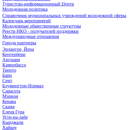
Туристско-информационный Центр
Молодежная политика
Справочник муниципальных учреждений молодежной сферы
Календарь мероприятий
Молодежные общественные структуры
Реестр НКО - получателей поддержки
Международные отношения
Города партнеры
Эрланген, Йена
Кентербери
Ангиари
Кампобассо
Тренто
Бари
Сент
Блумингтон-Нормал
Сарасота
Мэрион
Керава
Скиве
Еленя Гура
Усти-на-лабе
Кырджали
Хайкоу