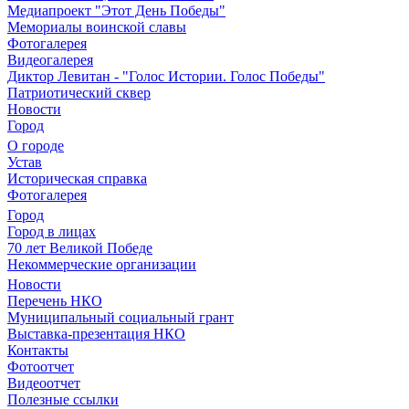
Медиапроект "Этот День Победы"
Мемориалы воинской славы
Фотогалерея
Видеогалерея
Диктор Левитан - "Голос Истории. Голос Победы"
Патриотический сквер
Новости
Город
О городе
Устав
Историческая справка
Фотогалерея
Город
Город в лицах
70 лет Великой Победе
Некоммерческие организации
Новости
Перечень НКО
Муниципальный социальный грант
Выставка-презентация НКО
Контакты
Фотоотчет
Видеоотчет
Полезные ссылки