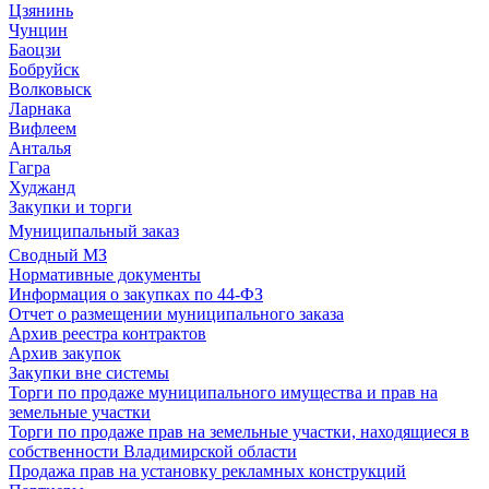
Цзянинь
Чунцин
Баоцзи
Бобруйск
Волковыск
Ларнака
Вифлеем
Анталья
Гагра
Худжанд
Закупки и торги
Муниципальный заказ
Сводный МЗ
Нормативные документы
Информация о закупках по 44-ФЗ
Отчет о размещении муниципального заказа
Архив реестра контрактов
Архив закупок
Закупки вне системы
Торги по продаже муниципального имущества и прав на
земельные участки
Торги по продаже прав на земельные участки, находящиеся в
собственности Владимирской области
Продажа прав на установку рекламных конструкций