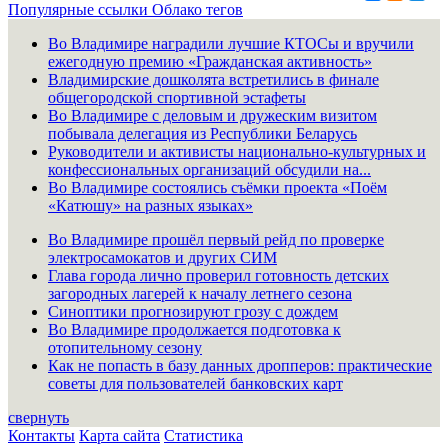
Популярные ссылки
Облако тегов
Во Владимире наградили лучшие КТОСы и вручили
ежегодную премию «Гражданская активность»
Владимирские дошколята встретились в финале
общегородской спортивной эстафеты
Во Владимире с деловым и дружеским визитом
побывала делегация из Республики Беларусь
Руководители и активисты национально-культурных и
конфессиональных организаций обсудили на...
Во Владимире состоялись съёмки проекта «Поём
«Катюшу» на разных языках»
Во Владимире прошёл первый рейд по проверке
электросамокатов и других СИМ
Глава города лично проверил готовность детских
загородных лагерей к началу летнего сезона
Синоптики прогнозируют грозу с дождем
Во Владимире продолжается подготовка к
отопительному сезону
Как не попасть в базу данных дропперов: практические
советы для пользователей банковских карт
свернуть
Контакты
Карта сайта
Статистика