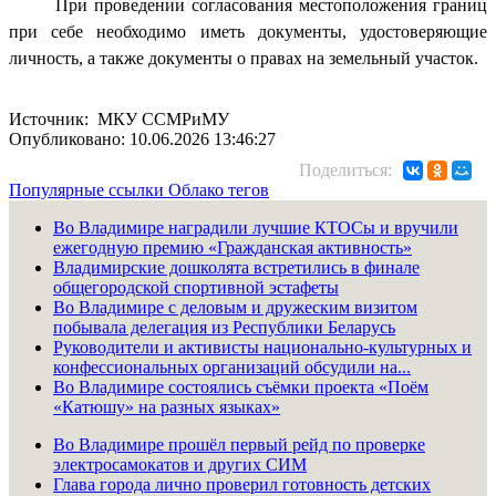
При проведении согласования местоположения границ
при себе необходимо иметь документы, удостоверяющие
личность, а также документы о правах на земельный участок.
Источник: МКУ ССМРиМУ
Опубликовано: 10.06.2026 13:46:27
Поделиться:
Популярные ссылки
Облако тегов
Во Владимире наградили лучшие КТОСы и вручили
ежегодную премию «Гражданская активность»
Владимирские дошколята встретились в финале
общегородской спортивной эстафеты
Во Владимире с деловым и дружеским визитом
побывала делегация из Республики Беларусь
Руководители и активисты национально-культурных и
конфессиональных организаций обсудили на...
Во Владимире состоялись съёмки проекта «Поём
«Катюшу» на разных языках»
Во Владимире прошёл первый рейд по проверке
электросамокатов и других СИМ
Глава города лично проверил готовность детских