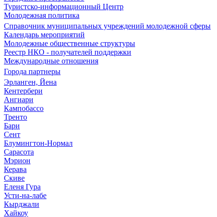
Туристско-информационный Центр
Молодежная политика
Справочник муниципальных учреждений молодежной сферы
Календарь мероприятий
Молодежные общественные структуры
Реестр НКО - получателей поддержки
Международные отношения
Города партнеры
Эрланген, Йена
Кентербери
Ангиари
Кампобассо
Тренто
Бари
Сент
Блумингтон-Нормал
Сарасота
Мэрион
Керава
Скиве
Еленя Гура
Усти-на-лабе
Кырджали
Хайкоу