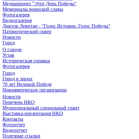
Медиапроект "Этот День Победы"
Мемориалы воинской славы
Фотогалерея
Видеогалерея
Диктор Левитан - "Голос Истории. Голос Победы"
Патриотический сквер
Новости
Город
О городе
Устав
Историческая справка
Фотогалерея
Город
Город в лицах
70 лет Великой Победе
Некоммерческие организации
Новости
Перечень НКО
Муниципальный социальный грант
Выставка-презентация НКО
Контакты
Фотоотчет
Видеоотчет
Полезные ссылки