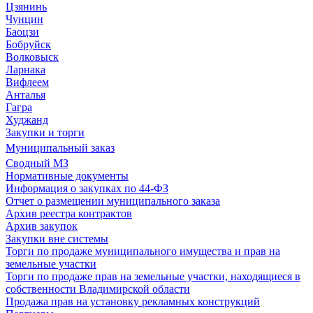
Цзянинь
Чунцин
Баоцзи
Бобруйск
Волковыск
Ларнака
Вифлеем
Анталья
Гагра
Худжанд
Закупки и торги
Муниципальный заказ
Сводный МЗ
Нормативные документы
Информация о закупках по 44-ФЗ
Отчет о размещении муниципального заказа
Архив реестра контрактов
Архив закупок
Закупки вне системы
Торги по продаже муниципального имущества и прав на
земельные участки
Торги по продаже прав на земельные участки, находящиеся в
собственности Владимирской области
Продажа прав на установку рекламных конструкций