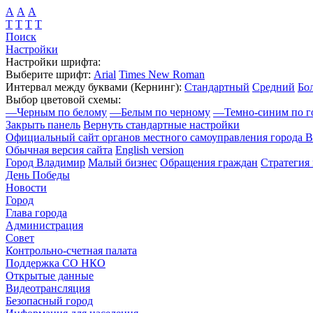
А
А
А
Т
Т
Т
Т
Поиск
Настройки
Настройки шрифта:
Выберите шрифт:
Arial
Times New Roman
Интервал между буквами
(Кернинг)
:
Стандартный
Средний
Бо
Выбор цветовой схемы:
—
Черным по белому
—
Белым по черному
—
Темно-синим по г
Закрыть панель
Вернуть стандартные настройки
Официальный сайт органов местного самоуправления города 
Обычная версия сайта
English version
Город Владимир
Малый бизнес
Обращения граждан
Стратегия 
День Победы
Новости
Город
Глава города
Администрация
Совет
Контрольно-счетная палата
Поддержка СО НКО
Открытые данные
Видеотрансляция
Безопасный город