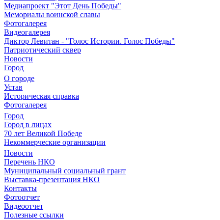
Медиапроект "Этот День Победы"
Мемориалы воинской славы
Фотогалерея
Видеогалерея
Диктор Левитан - "Голос Истории. Голос Победы"
Патриотический сквер
Новости
Город
О городе
Устав
Историческая справка
Фотогалерея
Город
Город в лицах
70 лет Великой Победе
Некоммерческие организации
Новости
Перечень НКО
Муниципальный социальный грант
Выставка-презентация НКО
Контакты
Фотоотчет
Видеоотчет
Полезные ссылки