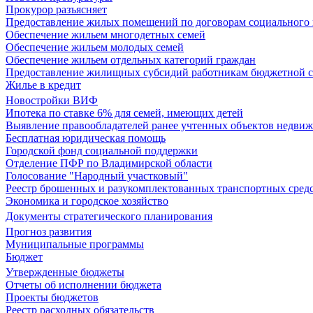
Прокурор разъясняет
Предоставление жилых помещений по договорам социального
Обеспечение жильем многодетных семей
Обеспечение жильем молодых семей
Обеспечение жильем отдельных категорий граждан
Предоставление жилищных субсидий работникам бюджетной 
Жилье в кредит
Новостройки ВИФ
Ипотека по ставке 6% для семей, имеющих детей
Выявление правообладателей ранее учтенных объектов недви
Бесплатная юридическая помощь
Городской фонд социальной поддержки
Отделение ПФР по Владимирской области
Голосование "Народный участковый"
Реестр брошенных и разукомплектованных транспортных сред
Экономика и городское хозяйство
Документы стратегического планирования
Прогноз развития
Муниципальные программы
Бюджет
Утвержденные бюджеты
Отчеты об исполнении бюджета
Проекты бюджетов
Реестр расходных обязательств