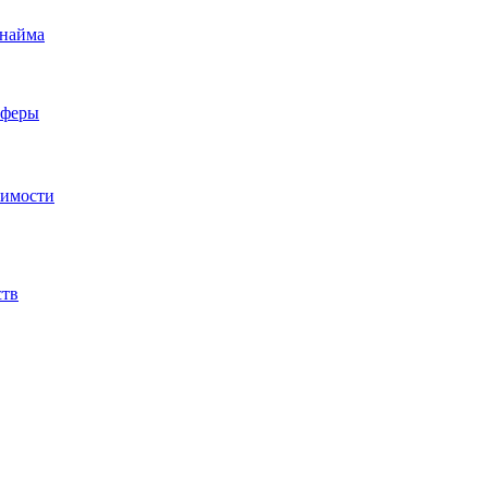
 найма
сферы
жимости
ств