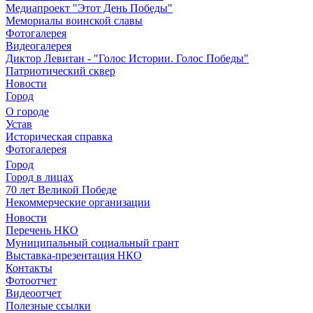
Медиапроект "Этот День Победы"
Мемориалы воинской славы
Фотогалерея
Видеогалерея
Диктор Левитан - "Голос Истории. Голос Победы"
Патриотический сквер
Новости
Город
О городе
Устав
Историческая справка
Фотогалерея
Город
Город в лицах
70 лет Великой Победе
Некоммерческие организации
Новости
Перечень НКО
Муниципальный социальный грант
Выставка-презентация НКО
Контакты
Фотоотчет
Видеоотчет
Полезные ссылки