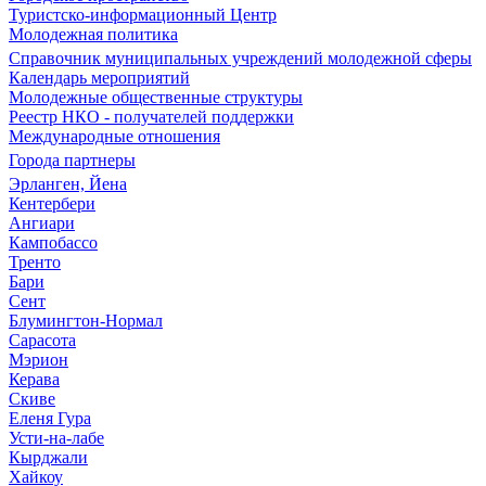
Туристско-информационный Центр
Молодежная политика
Справочник муниципальных учреждений молодежной сферы
Календарь мероприятий
Молодежные общественные структуры
Реестр НКО - получателей поддержки
Международные отношения
Города партнеры
Эрланген, Йена
Кентербери
Ангиари
Кампобассо
Тренто
Бари
Сент
Блумингтон-Нормал
Сарасота
Мэрион
Керава
Скиве
Еленя Гура
Усти-на-лабе
Кырджали
Хайкоу