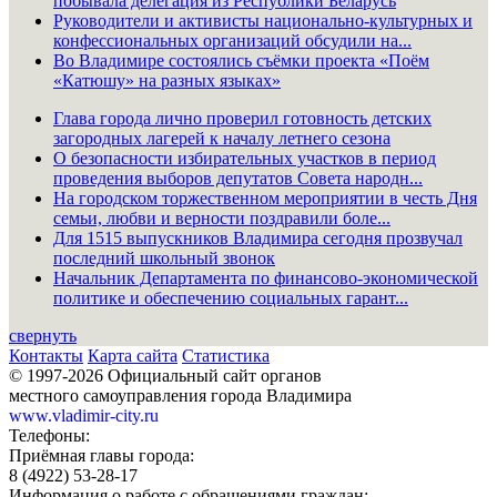
побывала делегация из Республики Беларусь
Руководители и активисты национально-культурных и
конфессиональных организаций обсудили на...
Во Владимире состоялись съёмки проекта «Поём
«Катюшу» на разных языках»
Глава города лично проверил готовность детских
загородных лагерей к началу летнего сезона
О безопасности избирательных участков в период
проведения выборов депутатов Совета народн...
На городском торжественном мероприятии в честь Дня
семьи, любви и верности поздравили боле...
Для 1515 выпускников Владимира сегодня прозвучал
последний школьный звонок
Начальник Департамента по финансово-экономической
политике и обеспечению социальных гарант...
свернуть
Контакты
Карта сайта
Статистика
© 1997-2026 Официальный сайт органов
местного самоуправления города Владимира
www.vladimir-city.ru
Телефоны:
Приёмная главы города:
8 (4922) 53-28-17
Информация о работе с обращениями граждан: