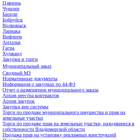
Цзянинь
Чунцин
Баоцзи
Бобруйск
Волковыск
Ларнака
Вифлеем
Анталья
Гагра
Худжанд
Закупки и торги
Муниципальный заказ
Сводный МЗ
Нормативные документы
Информация о закупках по 44-ФЗ
Отчет о размещении муниципального заказа
Архив реестра контрактов
Архив закупок
Закупки вне системы
Торги по продаже муниципального имущества и прав на
земельные участки
Торги по продаже прав на земельные участки, находящиеся в
собственности Владимирской области
Продажа прав на установку рекламных конструкций