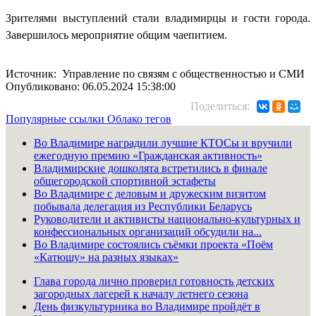
Зрителями выступлений стали владимирцы и гости города.
Завершилось мероприятие общим чаепитием.
Источник: Управление по связям с общественностью и СМИ
Опубликовано: 06.05.2024 15:38:00
Поделиться:
Популярные ссылки
Облако тегов
Во Владимире наградили лучшие КТОСы и вручили
ежегодную премию «Гражданская активность»
Владимирские дошколята встретились в финале
общегородской спортивной эстафеты
Во Владимире с деловым и дружеским визитом
побывала делегация из Республики Беларусь
Руководители и активисты национально-культурных и
конфессиональных организаций обсудили на...
Во Владимире состоялись съёмки проекта «Поём
«Катюшу» на разных языках»
Глава города лично проверил готовность детских
загородных лагерей к началу летнего сезона
День физкультурника во Владимире пройдёт в