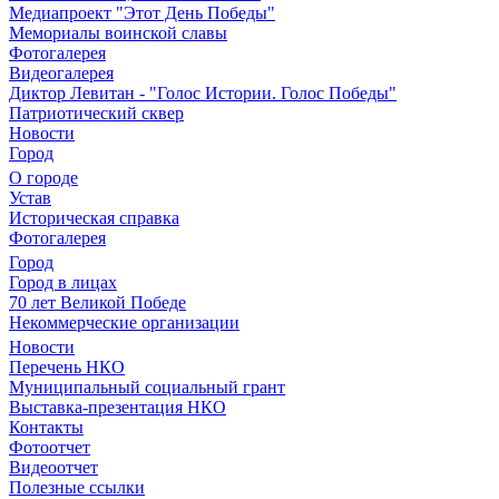
Медиапроект "Этот День Победы"
Мемориалы воинской славы
Фотогалерея
Видеогалерея
Диктор Левитан - "Голос Истории. Голос Победы"
Патриотический сквер
Новости
Город
О городе
Устав
Историческая справка
Фотогалерея
Город
Город в лицах
70 лет Великой Победе
Некоммерческие организации
Новости
Перечень НКО
Муниципальный социальный грант
Выставка-презентация НКО
Контакты
Фотоотчет
Видеоотчет
Полезные ссылки