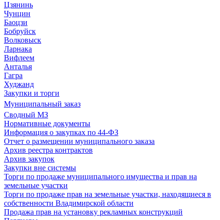
Цзянинь
Чунцин
Баоцзи
Бобруйск
Волковыск
Ларнака
Вифлеем
Анталья
Гагра
Худжанд
Закупки и торги
Муниципальный заказ
Сводный МЗ
Нормативные документы
Информация о закупках по 44-ФЗ
Отчет о размещении муниципального заказа
Архив реестра контрактов
Архив закупок
Закупки вне системы
Торги по продаже муниципального имущества и прав на
земельные участки
Торги по продаже прав на земельные участки, находящиеся в
собственности Владимирской области
Продажа прав на установку рекламных конструкций