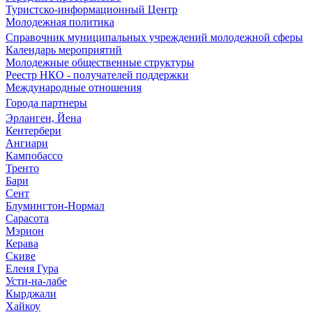
Туристско-информационный Центр
Молодежная политика
Справочник муниципальных учреждений молодежной сферы
Календарь мероприятий
Молодежные общественные структуры
Реестр НКО - получателей поддержки
Международные отношения
Города партнеры
Эрланген, Йена
Кентербери
Ангиари
Кампобассо
Тренто
Бари
Сент
Блумингтон-Нормал
Сарасота
Мэрион
Керава
Скиве
Еленя Гура
Усти-на-лабе
Кырджали
Хайкоу