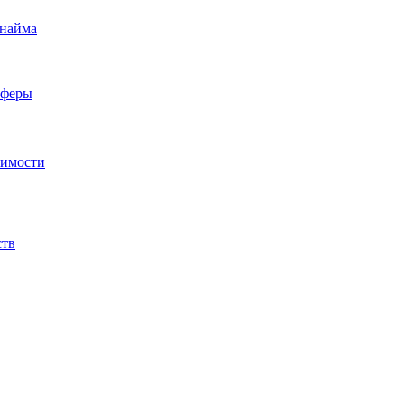
 найма
сферы
жимости
ств