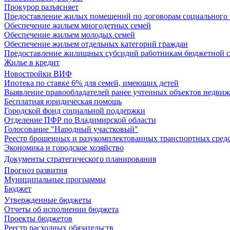
Прокурор разъясняет
Предоставление жилых помещений по договорам социального
Обеспечение жильем многодетных семей
Обеспечение жильем молодых семей
Обеспечение жильем отдельных категорий граждан
Предоставление жилищных субсидий работникам бюджетной 
Жилье в кредит
Новостройки ВИФ
Ипотека по ставке 6% для семей, имеющих детей
Выявление правообладателей ранее учтенных объектов недви
Бесплатная юридическая помощь
Городской фонд социальной поддержки
Отделение ПФР по Владимирской области
Голосование "Народный участковый"
Реестр брошенных и разукомплектованных транспортных сред
Экономика и городское хозяйство
Документы стратегического планирования
Прогноз развития
Муниципальные программы
Бюджет
Утвержденные бюджеты
Отчеты об исполнении бюджета
Проекты бюджетов
Реестр расходных обязательств