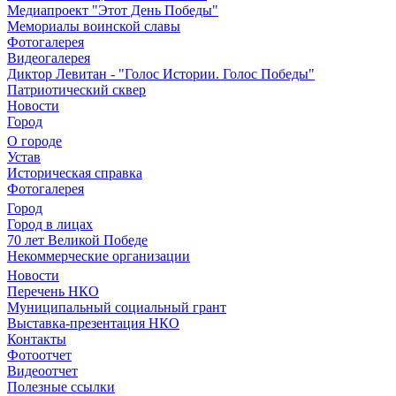
Медиапроект "Этот День Победы"
Мемориалы воинской славы
Фотогалерея
Видеогалерея
Диктор Левитан - "Голос Истории. Голос Победы"
Патриотический сквер
Новости
Город
О городе
Устав
Историческая справка
Фотогалерея
Город
Город в лицах
70 лет Великой Победе
Некоммерческие организации
Новости
Перечень НКО
Муниципальный социальный грант
Выставка-презентация НКО
Контакты
Фотоотчет
Видеоотчет
Полезные ссылки