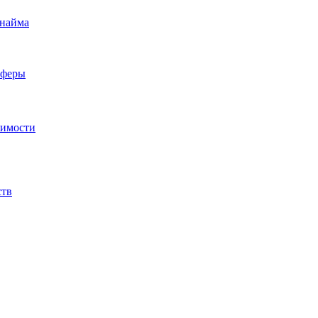
 найма
сферы
жимости
ств