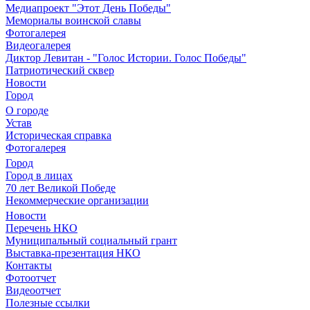
Медиапроект "Этот День Победы"
Мемориалы воинской славы
Фотогалерея
Видеогалерея
Диктор Левитан - "Голос Истории. Голос Победы"
Патриотический сквер
Новости
Город
О городе
Устав
Историческая справка
Фотогалерея
Город
Город в лицах
70 лет Великой Победе
Некоммерческие организации
Новости
Перечень НКО
Муниципальный социальный грант
Выставка-презентация НКО
Контакты
Фотоотчет
Видеоотчет
Полезные ссылки