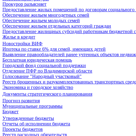
Прокурор разъясняет
Предоставление жилых помещений по договорам социального
Обеспечение жильем многодетных семей
Обеспечение жильем молодых семей
Обеспечение жильем отдельных категорий граждан
Предоставление жилищных субсидий работникам бюджетной 
Жилье в кредит
Новостройки ВИФ
Ипотека по ставке 6% для семей, имеющих детей
Выявление правообладателей ранее учтенных объектов недви
Бесплатная юридическая помощь
Городской фонд социальной поддержки
Отделение ПФР по Владимирской области
Голосование "Народный участковый"
Реестр брошенных и разукомплектованных транспортных сред
Экономика и городское хозяйство
Документы стратегического планирования
Прогноз развития
Муниципальные программы
Бюджет
Утвержденные бюджеты
Отчеты об исполнении бюджета
Проекты бюджетов
Реестр расходных обязательств