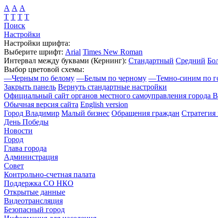
А
А
А
Т
Т
Т
Т
Поиск
Настройки
Настройки шрифта:
Выберите шрифт:
Arial
Times New Roman
Интервал между буквами
(Кернинг)
:
Стандартный
Средний
Бо
Выбор цветовой схемы:
—
Черным по белому
—
Белым по черному
—
Темно-синим по г
Закрыть панель
Вернуть стандартные настройки
Официальный сайт органов местного самоуправления города 
Обычная версия сайта
English version
Город Владимир
Малый бизнес
Обращения граждан
Стратегия 
День Победы
Новости
Город
Глава города
Администрация
Совет
Контрольно-счетная палата
Поддержка СО НКО
Открытые данные
Видеотрансляция
Безопасный город