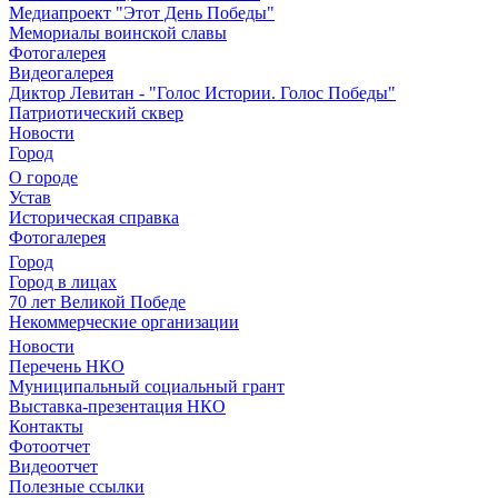
Медиапроект "Этот День Победы"
Мемориалы воинской славы
Фотогалерея
Видеогалерея
Диктор Левитан - "Голос Истории. Голос Победы"
Патриотический сквер
Новости
Город
О городе
Устав
Историческая справка
Фотогалерея
Город
Город в лицах
70 лет Великой Победе
Некоммерческие организации
Новости
Перечень НКО
Муниципальный социальный грант
Выставка-презентация НКО
Контакты
Фотоотчет
Видеоотчет
Полезные ссылки