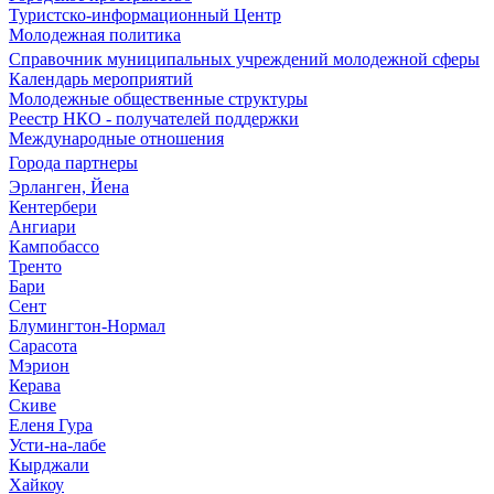
Туристско-информационный Центр
Молодежная политика
Справочник муниципальных учреждений молодежной сферы
Календарь мероприятий
Молодежные общественные структуры
Реестр НКО - получателей поддержки
Международные отношения
Города партнеры
Эрланген, Йена
Кентербери
Ангиари
Кампобассо
Тренто
Бари
Сент
Блумингтон-Нормал
Сарасота
Мэрион
Керава
Скиве
Еленя Гура
Усти-на-лабе
Кырджали
Хайкоу