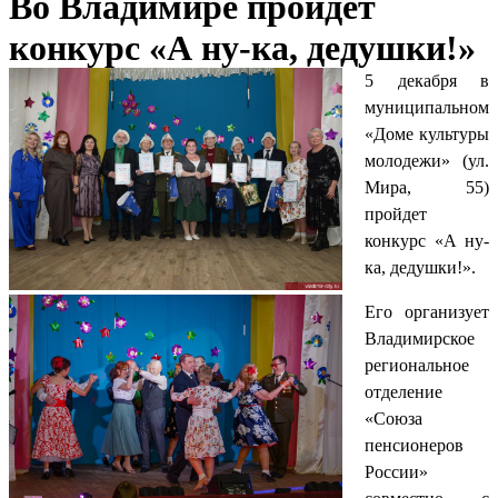
Во Владимире пройдет
конкурс «А ну-ка, дедушки!»
5 декабря в
муниципальном
«Доме культуры
молодежи» (ул.
Мира, 55)
пройдет
конкурс «А ну-
ка, дедушки!».
Его организует
Владимирское
региональное
отделение
«Союза
пенсионеров
России»