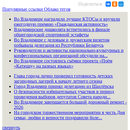
Поделиться:
Популярные ссылки
Облако тегов
Во Владимире наградили лучшие КТОСы и вручили
ежегодную премию «Гражданская активность»
Владимирские дошколята встретились в финале
общегородской спортивной эстафеты
Во Владимире с деловым и дружеским визитом
побывала делегация из Республики Беларусь
Руководители и активисты национально-культурных и
конфессиональных организаций обсудили на...
Во Владимире состоялись съёмки проекта «Поём
«Катюшу» на разных языках»
Глава города лично проверил готовность детских
загородных лагерей к началу летнего сезона
Город Владимир принял делегацию из Шахтёрска
О безопасности избирательных участков в период
проведения выборов депутатов Совета народн...
Во Владимире завершается большой дорожный ремонт -
2026
На городском торжественном мероприятии в честь Дня
семьи, любви и верности поздравили боле...
свернуть