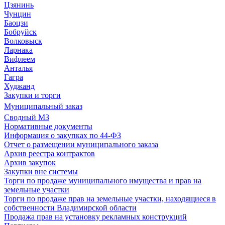
Цзянинь
Чунцин
Баоцзи
Бобруйск
Волковыск
Ларнака
Вифлеем
Анталья
Гагра
Худжанд
Закупки и торги
Муниципальный заказ
Сводный МЗ
Нормативные документы
Информация о закупках по 44-ФЗ
Отчет о размещении муниципального заказа
Архив реестра контрактов
Архив закупок
Закупки вне системы
Торги по продаже муниципального имущества и прав на
земельные участки
Торги по продаже прав на земельные участки, находящиеся в
собственности Владимирской области
Продажа прав на установку рекламных конструкций