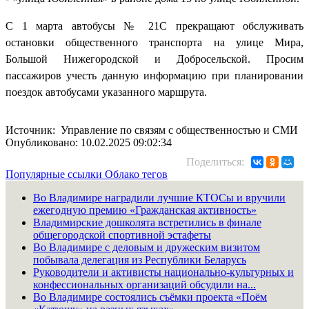
С 1 марта автобусы № 21С прекращают обслуживать
остановки общественного транспорта на улице Мира,
Большой Нижегородской и Добросельской. Просим
пассажиров учесть данную информацию при планировании
поездок автобусами указанного маршрута.
Источник: Управление по связям с общественностью и СМИ
Опубликовано: 10.02.2025 09:02:34
Поделиться:
Популярные ссылки
Облако тегов
Во Владимире наградили лучшие КТОСы и вручили
ежегодную премию «Гражданская активность»
Владимирские дошколята встретились в финале
общегородской спортивной эстафеты
Во Владимире с деловым и дружеским визитом
побывала делегация из Республики Беларусь
Руководители и активисты национально-культурных и
конфессиональных организаций обсудили на...
Во Владимире состоялись съёмки проекта «Поём