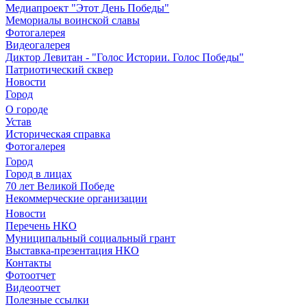
Медиапроект "Этот День Победы"
Мемориалы воинской славы
Фотогалерея
Видеогалерея
Диктор Левитан - "Голос Истории. Голос Победы"
Патриотический сквер
Новости
Город
О городе
Устав
Историческая справка
Фотогалерея
Город
Город в лицах
70 лет Великой Победе
Некоммерческие организации
Новости
Перечень НКО
Муниципальный социальный грант
Выставка-презентация НКО
Контакты
Фотоотчет
Видеоотчет
Полезные ссылки