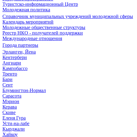
Туристско-информационный Центр
Молодежная политика
Справочник муниципальных учреждений молодежной сферы
Календарь мероприятий
Молодежные общественные структуры
Реестр НКО - получателей поддержки
Международные отношения
Города партнеры
Эрланген, Йена
Кентербери
Ангиари
Кампобассо
Тренто
Бари
Сент
Блумингтон-Нормал
Сарасота
Мэрион
Керава
Скиве
Еленя Гура
Усти-на-лабе
Кырджали
Хайкоу