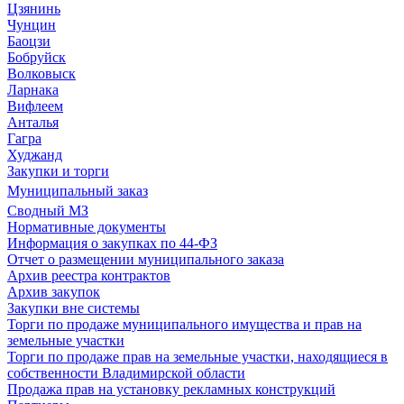
Цзянинь
Чунцин
Баоцзи
Бобруйск
Волковыск
Ларнака
Вифлеем
Анталья
Гагра
Худжанд
Закупки и торги
Муниципальный заказ
Сводный МЗ
Нормативные документы
Информация о закупках по 44-ФЗ
Отчет о размещении муниципального заказа
Архив реестра контрактов
Архив закупок
Закупки вне системы
Торги по продаже муниципального имущества и прав на
земельные участки
Торги по продаже прав на земельные участки, находящиеся в
собственности Владимирской области
Продажа прав на установку рекламных конструкций