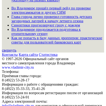
«Катюшу» на разных языках»
Во Владимире прошёл первый рейд по проверке
электросамокатов и других СИМ
Глава города лично проверил готовность детских
загородных лагерей к началу летнего сезона
Синоптики прогнозируют грозу с дождем
Во Владимире продолжается подготовка к
отопительному сезону
Как не попасть в базу данных дропперов: практические
советы для пользователей банковских карт
свернуть
Контакты
Карта сайта
Статистика
© 1997-2026 Официальный сайт органов
местного самоуправления города Владимира
www.vladimir-city.ru
Телефоны:
Приёмная главы города:
8 (4922) 53-28-17
Информация о работе с обращениями граждан:
8 (4922) 35-33-33, 35-41-26
Информация по вопросам регистрации писем от организаций
8 (4922) 53-24-91
Адреса электронной почты:
info@vladimir-city.ru
для контактов и официальной переписки