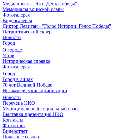
Медиапроект "Этот День Победы"
Мемориалы воинской славы
Фотогалерея
Видеогалерея
Диктор Левитан - "Голос Истории. Голос Победы"
Патриотический сквер
Новости
Город
О городе
Устав
Историческая справка
Фотогалерея
Город
Город в лицах
70 лет Великой Победе
Некоммерческие организации
Новости
Перечень НКО
Муниципальный социальный грант
Выставка-презентация НКО
Контакты
Фотоотчет
Видеоотчет
Полезные ссылки