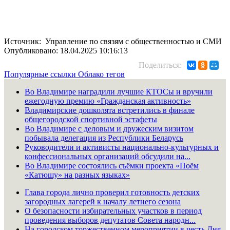
Источник: Управление по связям с общественностью и СМИ
Опубликовано: 18.04.2025 10:16:13
Поделиться:
Популярные ссылки
Облако тегов
Во Владимире наградили лучшие КТОСы и вручили
ежегодную премию «Гражданская активность»
Владимирские дошколята встретились в финале
общегородской спортивной эстафеты
Во Владимире с деловым и дружеским визитом
побывала делегация из Республики Беларусь
Руководители и активисты национально-культурных и
конфессиональных организаций обсудили на...
Во Владимире состоялись съёмки проекта «Поём
«Катюшу» на разных языках»
Глава города лично проверил готовность детских
загородных лагерей к началу летнего сезона
О безопасности избирательных участков в период
проведения выборов депутатов Совета народн...
На городском торжественном мероприятии в честь Дня