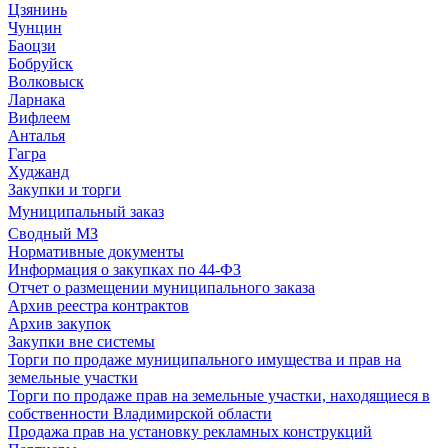
Цзянинь
Чунцин
Баоцзи
Бобруйск
Волковыск
Ларнака
Вифлеем
Анталья
Гагра
Худжанд
Закупки и торги
Муниципальный заказ
Сводный МЗ
Нормативные документы
Информация о закупках по 44-ФЗ
Отчет о размещении муниципального заказа
Архив реестра контрактов
Архив закупок
Закупки вне системы
Торги по продаже муниципального имущества и прав на
земельные участки
Торги по продаже прав на земельные участки, находящиеся в
собственности Владимирской области
Продажа прав на установку рекламных конструкций