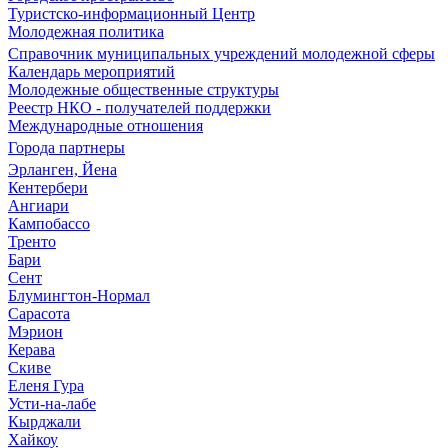
Туристско-информационный Центр
Молодежная политика
Справочник муниципальных учреждений молодежной сферы
Календарь мероприятий
Молодежные общественные структуры
Реестр НКО - получателей поддержки
Международные отношения
Города партнеры
Эрланген, Йена
Кентербери
Ангиари
Кампобассо
Тренто
Бари
Сент
Блумингтон-Нормал
Сарасота
Мэрион
Керава
Скиве
Еленя Гура
Усти-на-лабе
Кырджали
Хайкоу