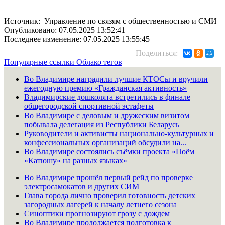
Источник: Управление по связям с общественностью и СМИ
Опубликовано: 07.05.2025 13:52:41
Последнее изменение: 07.05.2025 13:55:45
Поделиться:
Популярные ссылки
Облако тегов
Во Владимире наградили лучшие КТОСы и вручили
ежегодную премию «Гражданская активность»
Владимирские дошколята встретились в финале
общегородской спортивной эстафеты
Во Владимире с деловым и дружеским визитом
побывала делегация из Республики Беларусь
Руководители и активисты национально-культурных и
конфессиональных организаций обсудили на...
Во Владимире состоялись съёмки проекта «Поём
«Катюшу» на разных языках»
Во Владимире прошёл первый рейд по проверке
электросамокатов и других СИМ
Глава города лично проверил готовность детских
загородных лагерей к началу летнего сезона
Синоптики прогнозируют грозу с дождем
Во Владимире продолжается подготовка к