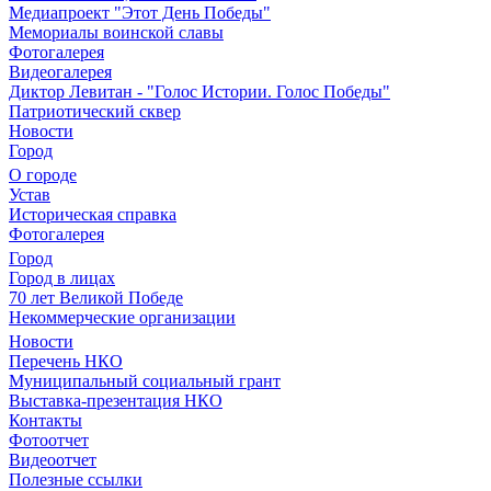
Медиапроект "Этот День Победы"
Мемориалы воинской славы
Фотогалерея
Видеогалерея
Диктор Левитан - "Голос Истории. Голос Победы"
Патриотический сквер
Новости
Город
О городе
Устав
Историческая справка
Фотогалерея
Город
Город в лицах
70 лет Великой Победе
Некоммерческие организации
Новости
Перечень НКО
Муниципальный социальный грант
Выставка-презентация НКО
Контакты
Фотоотчет
Видеоотчет
Полезные ссылки