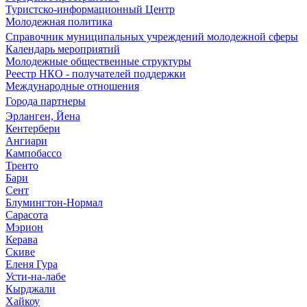
Туристско-информационный Центр
Молодежная политика
Справочник муниципальных учреждений молодежной сферы
Календарь мероприятий
Молодежные общественные структуры
Реестр НКО - получателей поддержки
Международные отношения
Города партнеры
Эрланген, Йена
Кентербери
Ангиари
Кампобассо
Тренто
Бари
Сент
Блумингтон-Нормал
Сарасота
Мэрион
Керава
Скиве
Еленя Гура
Усти-на-лабе
Кырджали
Хайкоу