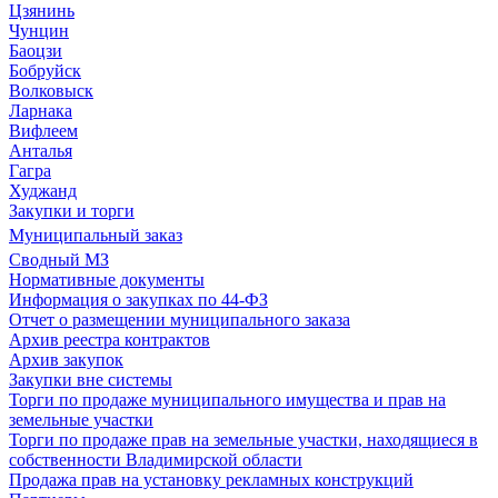
Цзянинь
Чунцин
Баоцзи
Бобруйск
Волковыск
Ларнака
Вифлеем
Анталья
Гагра
Худжанд
Закупки и торги
Муниципальный заказ
Сводный МЗ
Нормативные документы
Информация о закупках по 44-ФЗ
Отчет о размещении муниципального заказа
Архив реестра контрактов
Архив закупок
Закупки вне системы
Торги по продаже муниципального имущества и прав на
земельные участки
Торги по продаже прав на земельные участки, находящиеся в
собственности Владимирской области
Продажа прав на установку рекламных конструкций