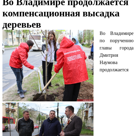
Во Владимире продолжается
компенсационная высадка
деревьев
Во Владимире
по поручению
главы города
Дмитрия
Наумова
продолжается