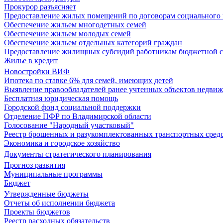
Прокурор разъясняет
Предоставление жилых помещений по договорам социального
Обеспечение жильем многодетных семей
Обеспечение жильем молодых семей
Обеспечение жильем отдельных категорий граждан
Предоставление жилищных субсидий работникам бюджетной 
Жилье в кредит
Новостройки ВИФ
Ипотека по ставке 6% для семей, имеющих детей
Выявление правообладателей ранее учтенных объектов недви
Бесплатная юридическая помощь
Городской фонд социальной поддержки
Отделение ПФР по Владимирской области
Голосование "Народный участковый"
Реестр брошенных и разукомплектованных транспортных сред
Экономика и городское хозяйство
Документы стратегического планирования
Прогноз развития
Муниципальные программы
Бюджет
Утвержденные бюджеты
Отчеты об исполнении бюджета
Проекты бюджетов
Реестр расходных обязательств