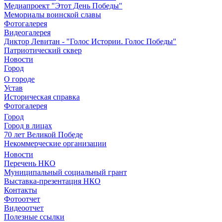
Медиапроект "Этот День Победы"
Мемориалы воинской славы
Фотогалерея
Видеогалерея
Диктор Левитан - "Голос Истории. Голос Победы"
Патриотический сквер
Новости
Город
О городе
Устав
Историческая справка
Фотогалерея
Город
Город в лицах
70 лет Великой Победе
Некоммерческие организации
Новости
Перечень НКО
Муниципальный социальный грант
Выставка-презентация НКО
Контакты
Фотоотчет
Видеоотчет
Полезные ссылки