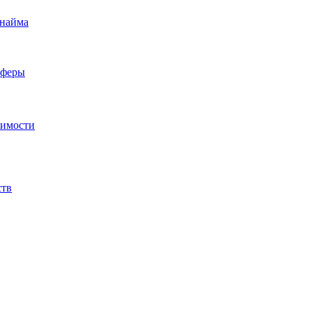
 найма
сферы
жимости
ств