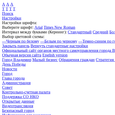
А
А
А
Т
Т
Т
Т
Поиск
Настройки
Настройки шрифта:
Выберите шрифт:
Arial
Times New Roman
Интервал между буквами
(Кернинг)
:
Стандартный
Средний
Бо
Выбор цветовой схемы:
—
Черным по белому
—
Белым по черному
—
Темно-синим по г
Закрыть панель
Вернуть стандартные настройки
Официальный сайт органов местного самоуправления города 
Обычная версия сайта
English version
Город Владимир
Малый бизнес
Обращения граждан
Стратегия 
День Победы
Новости
Город
Глава города
Администрация
Совет
Контрольно-счетная палата
Поддержка СО НКО
Открытые данные
Видеотрансляция
Безопасный город