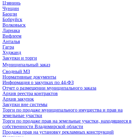
Цзянинь
Чунцин
Баоцзи
Бобруйск
Волковыск
Ларнака
Вифлеем
Анталья
Гагра
Худжанд
Закупки и торги
Муниципальный заказ
Сводный МЗ
Нормативные документы
Информация о закупках по 44-ФЗ
Отчет о размещении муниципального заказа
Архив реестра контрактов
Архив закупок
Закупки вне системы
Торги по продаже муниципального имущества и прав на
земельные участки
Торги по продаже прав на земельные участки, находящиеся в
собственности Владимирской области
Продажа прав на установку рекламных конструкций