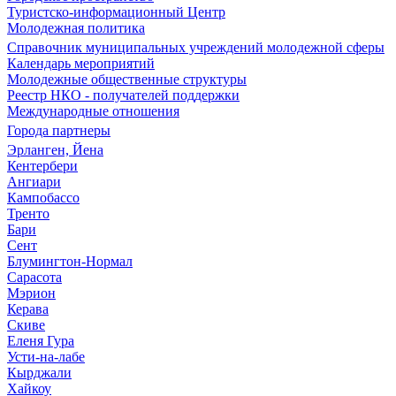
Туристско-информационный Центр
Молодежная политика
Справочник муниципальных учреждений молодежной сферы
Календарь мероприятий
Молодежные общественные структуры
Реестр НКО - получателей поддержки
Международные отношения
Города партнеры
Эрланген, Йена
Кентербери
Ангиари
Кампобассо
Тренто
Бари
Сент
Блумингтон-Нормал
Сарасота
Мэрион
Керава
Скиве
Еленя Гура
Усти-на-лабе
Кырджали
Хайкоу