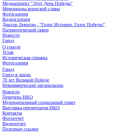
Медиапроект "Этот День Победы"
Мемориалы воинской славы
Фотогалерея
Видеогалерея
Диктор Левитан - "Голос Истории. Голос Победы"
Патриотический сквер
Новости
Город
О городе
Устав
Историческая справка
Фотогалерея
Город
Город в лицах
70 лет Великой Победе
Некоммерческие организации
Новости
Перечень НКО
Муниципальный социальный грант
Выставка-презентация НКО
Контакты
Фотоотчет
Видеоотчет
Полезные ссылки