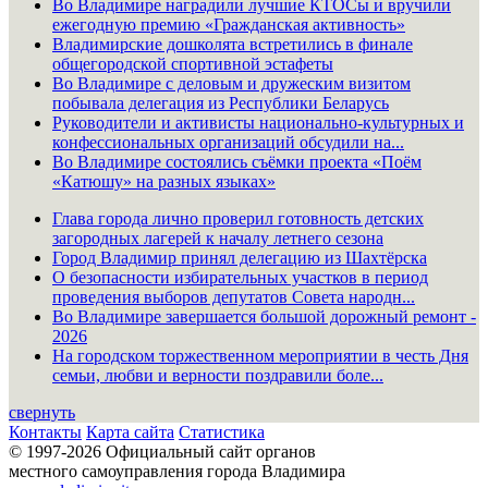
Во Владимире наградили лучшие КТОСы и вручили
ежегодную премию «Гражданская активность»
Владимирские дошколята встретились в финале
общегородской спортивной эстафеты
Во Владимире с деловым и дружеским визитом
побывала делегация из Республики Беларусь
Руководители и активисты национально-культурных и
конфессиональных организаций обсудили на...
Во Владимире состоялись съёмки проекта «Поём
«Катюшу» на разных языках»
Глава города лично проверил готовность детских
загородных лагерей к началу летнего сезона
Город Владимир принял делегацию из Шахтёрска
О безопасности избирательных участков в период
проведения выборов депутатов Совета народн...
Во Владимире завершается большой дорожный ремонт -
2026
На городском торжественном мероприятии в честь Дня
семьи, любви и верности поздравили боле...
свернуть
Контакты
Карта сайта
Статистика
© 1997-2026 Официальный сайт органов
местного самоуправления города Владимира