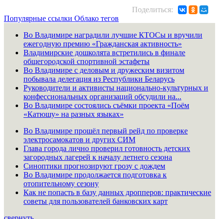
Поделиться:
Популярные ссылки
Облако тегов
Во Владимире наградили лучшие КТОСы и вручили
ежегодную премию «Гражданская активность»
Владимирские дошколята встретились в финале
общегородской спортивной эстафеты
Во Владимире с деловым и дружеским визитом
побывала делегация из Республики Беларусь
Руководители и активисты национально-культурных и
конфессиональных организаций обсудили на...
Во Владимире состоялись съёмки проекта «Поём
«Катюшу» на разных языках»
Во Владимире прошёл первый рейд по проверке
электросамокатов и других СИМ
Глава города лично проверил готовность детских
загородных лагерей к началу летнего сезона
Синоптики прогнозируют грозу с дождем
Во Владимире продолжается подготовка к
отопительному сезону
Как не попасть в базу данных дропперов: практические
советы для пользователей банковских карт
свернуть