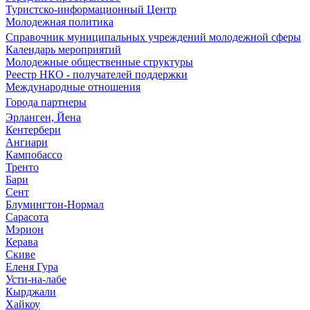
Туристско-информационный Центр
Молодежная политика
Справочник муниципальных учреждений молодежной сферы
Календарь мероприятий
Молодежные общественные структуры
Реестр НКО - получателей поддержки
Международные отношения
Города партнеры
Эрланген, Йена
Кентербери
Ангиари
Кампобассо
Тренто
Бари
Сент
Блумингтон-Нормал
Сарасота
Мэрион
Керава
Скиве
Еленя Гура
Усти-на-лабе
Кырджали
Хайкоу