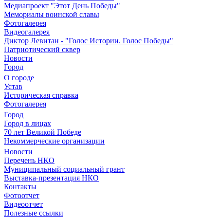
Медиапроект "Этот День Победы"
Мемориалы воинской славы
Фотогалерея
Видеогалерея
Диктор Левитан - "Голос Истории. Голос Победы"
Патриотический сквер
Новости
Город
О городе
Устав
Историческая справка
Фотогалерея
Город
Город в лицах
70 лет Великой Победе
Некоммерческие организации
Новости
Перечень НКО
Муниципальный социальный грант
Выставка-презентация НКО
Контакты
Фотоотчет
Видеоотчет
Полезные ссылки