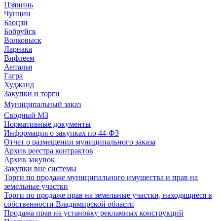
Цзянинь
Чунцин
Баоцзи
Бобруйск
Волковыск
Ларнака
Вифлеем
Анталья
Гагра
Худжанд
Закупки и торги
Муниципальный заказ
Сводный МЗ
Нормативные документы
Информация о закупках по 44-ФЗ
Отчет о размещении муниципального заказа
Архив реестра контрактов
Архив закупок
Закупки вне системы
Торги по продаже муниципального имущества и прав на
земельные участки
Торги по продаже прав на земельные участки, находящиеся в
собственности Владимирской области
Продажа прав на установку рекламных конструкций