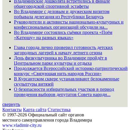
Владимирские дошколята встретились в финале
общегородской спортивной эстафеты
Во Владимире с деловым и дружеским визитом
побывала делегация из Республики Беларусь
Руководители и активисты национально-культурных и
конфессиональных организаций обсудили на...
Во Владимире состоялись съёмки проекта «Поём
«Катюшу» на разных языках»
Глава города лично проверил готовность детских
загородных лагерей к началу летнего сезона
День физкультурника во Владимире пройдёт в
Центральном парке культуры и отдыха
Продолжается Всероссийский историко-патриотический
конкурс «Связующая нить народов России»
В Курсантском сквере устанавливают белокаменные
скульптуры витязей
О безопасности избирательных участков в период
проведения выборов депутатов Совета народн...
свернуть
Контакты
Карта сайта
Статистика
© 1997-2026 Официальный сайт органов
местного самоуправления города Владимира
www.vladimir-city.ru