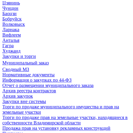
Цзянинь
Чунцин
Баоцзи
Бобруйск
Волковыск
Ларнака
Вифлеем
Анталья
Гагра
Худжанд
Закупки и торги
Муниципальный заказ
Сводный МЗ
Нормативные документы
Информация о закупках по 44-ФЗ
Отчет о размещении муниципального заказа
Архив реестра контрактов
Архив закупок
Закупки вне системы
Торги по продаже муниципального имущества и прав на
земельные участки
Торги по продаже прав на земельные участки, находящиеся в
собственности Владимирской области
Продажа прав на установку рекламных конструкций