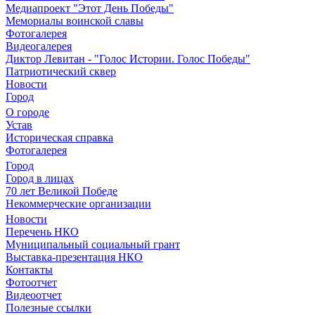
Медиапроект "Этот День Победы"
Мемориалы воинской славы
Фотогалерея
Видеогалерея
Диктор Левитан - "Голос Истории. Голос Победы"
Патриотический сквер
Новости
Город
О городе
Устав
Историческая справка
Фотогалерея
Город
Город в лицах
70 лет Великой Победе
Некоммерческие организации
Новости
Перечень НКО
Муниципальный социальный грант
Выставка-презентация НКО
Контакты
Фотоотчет
Видеоотчет
Полезные ссылки