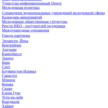
Туристско-информационный Центр
Молодежная политика
Справочник муниципальных учреждений молодежной сферы
Календарь мероприятий
Молодежные общественные структуры
Реестр НКО - получателей поддержки
Международные отношения
Города партнеры
Эрланген, Йена
Кентербери
Ангиари
Кампобассо
Тренто
Бари
Сент
Блумингтон-Нормал
Сарасота
Мэрион
Керава
Скиве
Еленя Гура
Усти-на-лабе
Кырджали
Хайкоу