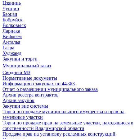
Цзянинь
Чунцин
Баоцзи
Бобруйск
Волковыск
Ларнака
Вифлеем
Анталья
Гагра
Худжанд
Закупки и торги
Муниципальный заказ
Сводный МЗ
Нормативные документы
Информация о закупках по 44-ФЗ
Отчет о размещении муниципального заказа
Архив реестра контрактов
Архив закупок
Закупки вне системы
Торги по продаже муниципального имущества и прав на
земельные участки
Торги по продаже прав на земельные участки, находящиеся в
собственности Владимирской области
Продажа прав на установку рекламных конструкций