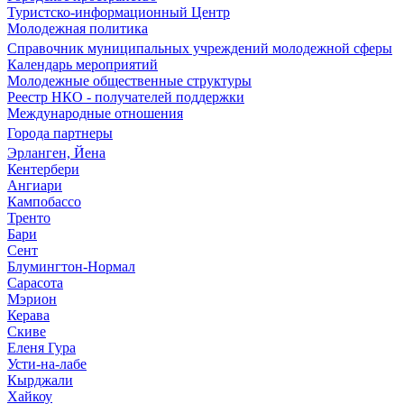
Туристско-информационный Центр
Молодежная политика
Справочник муниципальных учреждений молодежной сферы
Календарь мероприятий
Молодежные общественные структуры
Реестр НКО - получателей поддержки
Международные отношения
Города партнеры
Эрланген, Йена
Кентербери
Ангиари
Кампобассо
Тренто
Бари
Сент
Блумингтон-Нормал
Сарасота
Мэрион
Керава
Скиве
Еленя Гура
Усти-на-лабе
Кырджали
Хайкоу