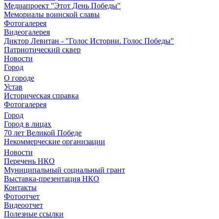
Медиапроект "Этот День Победы"
Мемориалы воинской славы
Фотогалерея
Видеогалерея
Диктор Левитан - "Голос Истории. Голос Победы"
Патриотический сквер
Новости
Город
О городе
Устав
Историческая справка
Фотогалерея
Город
Город в лицах
70 лет Великой Победе
Некоммерческие организации
Новости
Перечень НКО
Муниципальный социальный грант
Выставка-презентация НКО
Контакты
Фотоотчет
Видеоотчет
Полезные ссылки