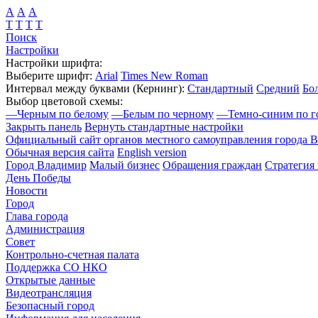
А
А
А
Т
Т
Т
Т
Поиск
Настройки
Настройки шрифта:
Выберите шрифт:
Arial
Times New Roman
Интервал между буквами
(Кернинг)
:
Стандартный
Средний
Бо
Выбор цветовой схемы:
—
Черным по белому
—
Белым по черному
—
Темно-синим по г
Закрыть панель
Вернуть стандартные настройки
Официальный сайт органов местного самоуправления города 
Обычная версия сайта
English version
Город Владимир
Малый бизнес
Обращения граждан
Стратегия 
День Победы
Новости
Город
Глава города
Администрация
Совет
Контрольно-счетная палата
Поддержка СО НКО
Открытые данные
Видеотрансляция
Безопасный город