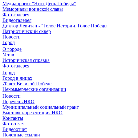
Медиапроект "Этот День Победы"
Мемориалы воинской славы
Фотогалерея
Видеогалерея
Диктор Левитан - "Голос Истории. Голос Победы"
Патриотический сквер
Новости
Город
О городе
Устав
Историческая справка
Фотогалерея
Город
Город в лицах
70 лет Великой Победе
Некоммерческие организации
Новости
Перечень НКО
Муниципальный социальный грант
Выставка-презентация НКО
Контакты
Фотоотчет
Видеоотчет
Полезные ссылки