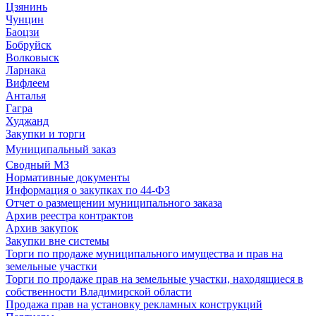
Цзянинь
Чунцин
Баоцзи
Бобруйск
Волковыск
Ларнака
Вифлеем
Анталья
Гагра
Худжанд
Закупки и торги
Муниципальный заказ
Сводный МЗ
Нормативные документы
Информация о закупках по 44-ФЗ
Отчет о размещении муниципального заказа
Архив реестра контрактов
Архив закупок
Закупки вне системы
Торги по продаже муниципального имущества и прав на
земельные участки
Торги по продаже прав на земельные участки, находящиеся в
собственности Владимирской области
Продажа прав на установку рекламных конструкций