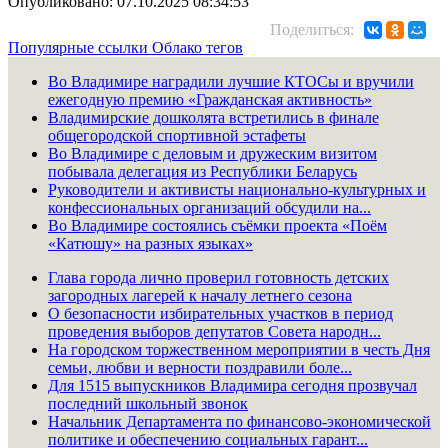
Опубликовано: 07.10.2025 08:34:53
Поделиться:
Популярные ссылки
Облако тегов
Во Владимире наградили лучшие КТОСы и вручили
ежегодную премию «Гражданская активность»
Владимирские дошколята встретились в финале
общегородской спортивной эстафеты
Во Владимире с деловым и дружеским визитом
побывала делегация из Республики Беларусь
Руководители и активисты национально-культурных и
конфессиональных организаций обсудили на...
Во Владимире состоялись съёмки проекта «Поём
«Катюшу» на разных языках»
Глава города лично проверил готовность детских
загородных лагерей к началу летнего сезона
О безопасности избирательных участков в период
проведения выборов депутатов Совета народн...
На городском торжественном мероприятии в честь Дня
семьи, любви и верности поздравили боле...
Для 1515 выпускников Владимира сегодня прозвучал
последний школьный звонок
Начальник Департамента по финансово-экономической
политике и обеспечению социальных гарант...