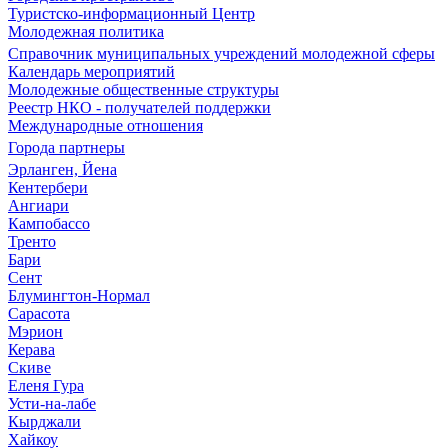
Туристско-информационный Центр
Молодежная политика
Справочник муниципальных учреждений молодежной сферы
Календарь мероприятий
Молодежные общественные структуры
Реестр НКО - получателей поддержки
Международные отношения
Города партнеры
Эрланген, Йена
Кентербери
Ангиари
Кампобассо
Тренто
Бари
Сент
Блумингтон-Нормал
Сарасота
Мэрион
Керава
Скиве
Еленя Гура
Усти-на-лабе
Кырджали
Хайкоу