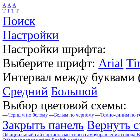
А
А
А
Т
Т
Т
Т
Поиск
Настройки
Настройки шрифта:
Выберите шрифт:
Arial
Ti
Интервал между буквами
Средний
Большой
Выбор цветовой схемы:
—
Черным по белому
—
Белым по черному
—
Темно-синим по г
Закрыть панель
Вернуть с
Официальный сайт органов местного самоуправления города 