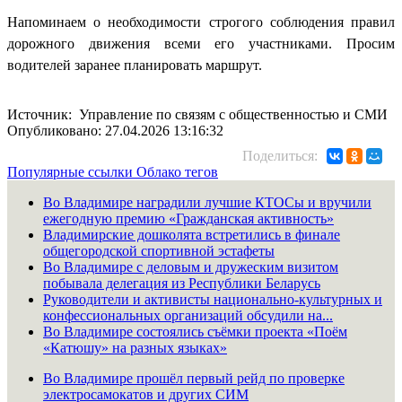
Напоминаем о необходимости строгого соблюдения правил
дорожного движения всеми его участниками. Просим
водителей заранее планировать маршрут.
Источник: Управление по связям с общественностью и СМИ
Опубликовано: 27.04.2026 13:16:32
Поделиться:
Популярные ссылки
Облако тегов
Во Владимире наградили лучшие КТОСы и вручили
ежегодную премию «Гражданская активность»
Владимирские дошколята встретились в финале
общегородской спортивной эстафеты
Во Владимире с деловым и дружеским визитом
побывала делегация из Республики Беларусь
Руководители и активисты национально-культурных и
конфессиональных организаций обсудили на...
Во Владимире состоялись съёмки проекта «Поём
«Катюшу» на разных языках»
Во Владимире прошёл первый рейд по проверке
электросамокатов и других СИМ