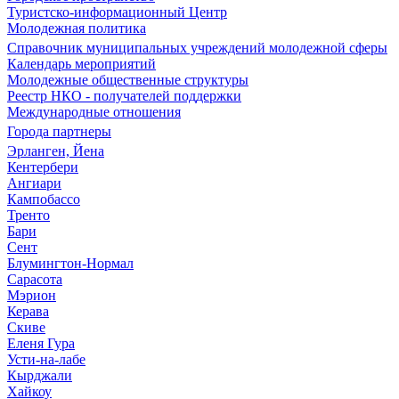
Туристско-информационный Центр
Молодежная политика
Справочник муниципальных учреждений молодежной сферы
Календарь мероприятий
Молодежные общественные структуры
Реестр НКО - получателей поддержки
Международные отношения
Города партнеры
Эрланген, Йена
Кентербери
Ангиари
Кампобассо
Тренто
Бари
Сент
Блумингтон-Нормал
Сарасота
Мэрион
Керава
Скиве
Еленя Гура
Усти-на-лабе
Кырджали
Хайкоу