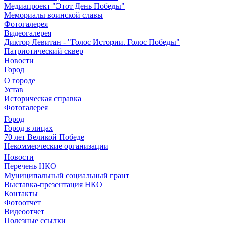
Медиапроект "Этот День Победы"
Мемориалы воинской славы
Фотогалерея
Видеогалерея
Диктор Левитан - "Голос Истории. Голос Победы"
Патриотический сквер
Новости
Город
О городе
Устав
Историческая справка
Фотогалерея
Город
Город в лицах
70 лет Великой Победе
Некоммерческие организации
Новости
Перечень НКО
Муниципальный социальный грант
Выставка-презентация НКО
Контакты
Фотоотчет
Видеоотчет
Полезные ссылки