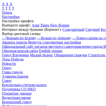
А
А
А
Т
Т
Т
Т
Поиск
Настройки
Настройки шрифта:
Выберите шрифт:
Arial
Times New Roman
Интервал между буквами
(Кернинг)
:
Стандартный
Средний
Бо
Выбор цветовой схемы:
—
Черным по белому
—
Белым по черному
—
Темно-синим по г
Закрыть панель
Вернуть стандартные настройки
Официальный сайт органов местного самоуправления города 
Обычная версия сайта
English version
Город Владимир
Малый бизнес
Обращения граждан
Стратегия 
День Победы
Новости
Город
Глава города
Администрация
Совет
Контрольно-счетная палата
Поддержка СО НКО
Открытые данные
Видеотрансляция
Безопасный город