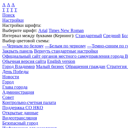
А
А
А
Т
Т
Т
Т
Поиск
Настройки
Настройки шрифта:
Выберите шрифт:
Arial
Times New Roman
Интервал между буквами
(Кернинг)
:
Стандартный
Средний
Бо
Выбор цветовой схемы:
—
Черным по белому
—
Белым по черному
—
Темно-синим по г
Закрыть панель
Вернуть стандартные настройки
Официальный сайт органов местного самоуправления города 
Обычная версия сайта
English version
Город Владимир
Малый бизнес
Обращения граждан
Стратегия 
День Победы
Новости
Город
Глава города
Администрация
Совет
Контрольно-счетная палата
Поддержка СО НКО
Открытые данные
Видеотрансляция
Безопасный город