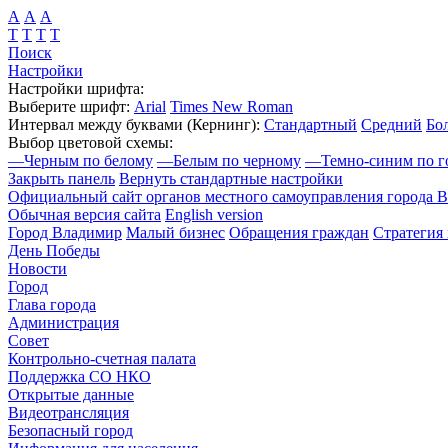
А
А
А
Т
Т
Т
Т
Поиск
Настройки
Настройки шрифта:
Выберите шрифт:
Arial
Times New Roman
Интервал между буквами
(Кернинг)
:
Стандартный
Средний
Бо
Выбор цветовой схемы:
—
Черным по белому
—
Белым по черному
—
Темно-синим по г
Закрыть панель
Вернуть стандартные настройки
Официальный сайт органов местного самоуправления города 
Обычная версия сайта
English version
Город Владимир
Малый бизнес
Обращения граждан
Стратегия 
День Победы
Новости
Город
Глава города
Администрация
Совет
Контрольно-счетная палата
Поддержка СО НКО
Открытые данные
Видеотрансляция
Безопасный город